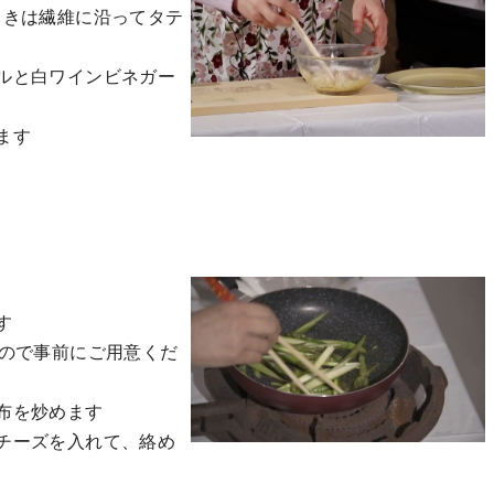
ときは繊維に沿ってタテ
ルと白ワインビネガー
ます
す
すので事前にご用意くだ
布を炒めます
チーズを入れて、絡め