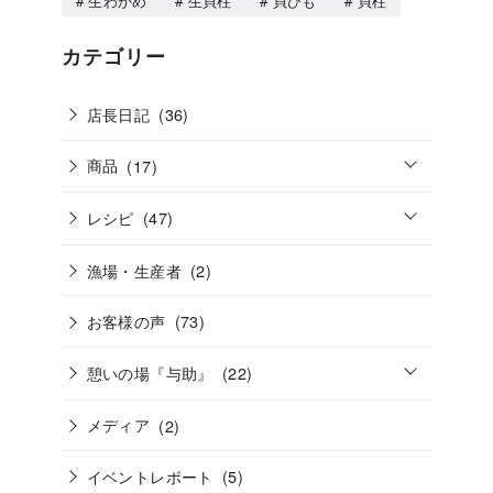
生わかめ
生貝柱
貝ひも
貝柱
カテゴリー
店長日記
(36)
o
商品
(17)
p
e
o
n
レシピ
(47)
p
e
n
漁場・生産者
(2)
お客様の声
(73)
o
憩いの場『与助』
(22)
p
e
n
メディア
(2)
イベントレポート
(5)