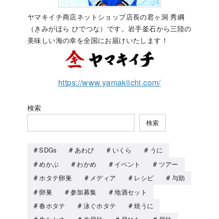
ヤマキイチ商店ネットショップ店長の君ヶ洞 秀綱
（きみがほら ひでつな）です。岩手釜石から三陸の
美味しい海の幸を全国にお届けいたします！
https://www.yamakiichi.com/
検索
検索
SDGs
あわび
いくら
うに
めかぶ
わかめ
イベント
ツアー
ホタテ卵巣
メディア
レシピ
与助
卵巣
参加募集
地酒セット
春ホタテ
泳ぐホタテ
焼うに