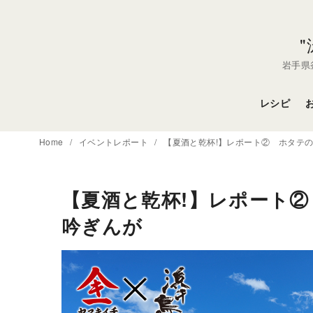
コ
ン
テ
ン
岩手県
ツ
へ
レシピ
移
動
Home
イベントレポート
【夏酒と乾杯!】レポート② ホタテの
【夏酒と乾杯!】レポート
吟ぎんが