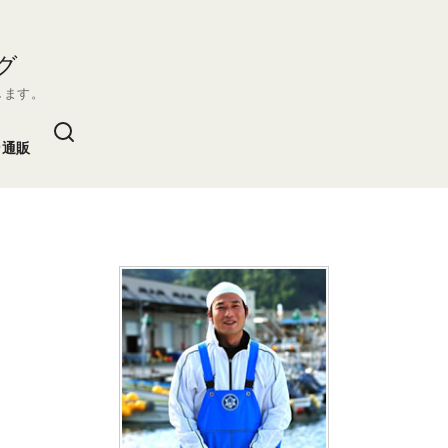
グ
します。
ン通販