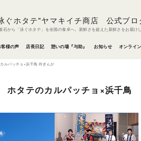
"泳ぐホタテ"ヤマキイチ商店 公式ブロ
釜石から「泳ぐホタテ」を全国の食卓へ。新鮮さを超えた新鮮さをお届け
お客様の声
店長日記
憩いの場『与助』
お知らせ
オンライ
カルパッチョ×浜千鳥 吟ぎんが
② ホタテのカルパッチョ×浜千鳥