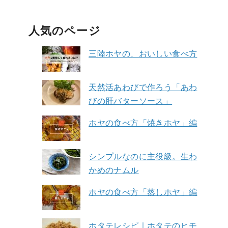
人気のページ
三陸ホヤの、おいしい食べ方
天然活あわびで作ろう「あわ
びの肝バターソース」
ホヤの食べ方「焼きホヤ」編
シンプルなのに主役級。生わ
かめのナムル
ホヤの食べ方「蒸しホヤ」編
ホタテレシピ｜ホタテのヒモ