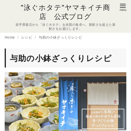
コ
"泳ぐホタテ"ヤマキイチ商
ン
店 公式ブログ
テ
岩手県釜石から「泳ぐホタテ」を全国の食卓へ。新鮮さを超えた新
ン
鮮さをお届けします。
ツ
Home
レシピ
与助の小鉢ざっくりレシピ
へ
移
与助の小鉢ざっくりレシピ
動