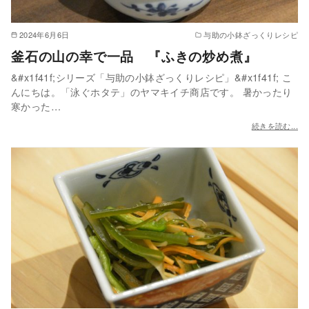
2024年6月6日
与助の小鉢ざっくりレシピ
釜石の山の幸で一品 『ふきの炒め煮』
&#x1f41f;シリーズ「与助の小鉢ざっくりレシピ」&#x1f41f; こ
んにちは。「泳ぐホタテ」のヤマキイチ商店です。 暑かったり
寒かった…
続きを読む...