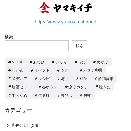
https://www.yamakiichi.com/
検索
検索
SDGs
あわび
いくら
うに
めかぶ
わかめ
イベント
ツアー
ホタテ卵巣
メディア
レシピ
与助
卵巣
参加募集
地酒セット
春ホタテ
泳ぐホタテ
焼うに
生わかめ
生貝柱
貝ひも
貝柱
カテゴリー
店長日記
(36)