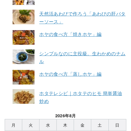
天然活あわびで作ろう「あわびの肝バタ
ーソース」
ホヤの食べ方「焼きホヤ」編
シンプルなのに主役級。生わかめのナム
ル
ホヤの食べ方「蒸しホヤ」編
ホタテレシピ｜ホタテのヒモ 簡単醤油
炒め
2026年8月
月
火
水
木
金
土
日