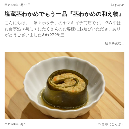
2024年5月16日
わかめ
塩蔵茎わかめでもう一品『茎わかめの和え物』
こんにちは。「泳ぐホタテ」のヤマキイチ商店です。 GW中は
お食事処＜与助＞にたくさんのお客様にお運びいただき、あり
がとうございました&#x2728;三…
続きを読む...
2024年5月16日
昆布（こんぶ）