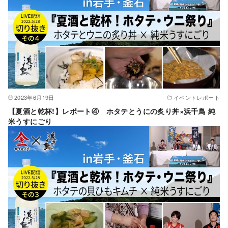
2023年6月19日
イベントレポート
【夏酒と乾杯!】レポート④ ホタテとうにの炙り丼×浜千鳥 純
米うすにごり