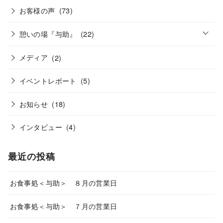
お客様の声
(73)
o
憩いの場『与助』
(22)
p
e
n
メディア
(2)
イベントレポート
(5)
お知らせ
(18)
インタビュー
(4)
最近の投稿
お食事処＜与助＞ ８月の営業日
お食事処＜与助＞ ７月の営業日