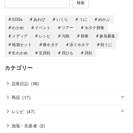
検索
SDGs
あわび
いくら
うに
めかぶ
わかめ
イベント
ツアー
ホタテ卵巣
メディア
レシピ
与助
卵巣
参加募集
地酒セット
春ホタテ
泳ぐホタテ
焼うに
生わかめ
生貝柱
貝ひも
貝柱
カテゴリー
店長日記
(36)
o
商品
(17)
p
e
o
n
レシピ
(47)
p
e
n
漁場・生産者
(2)