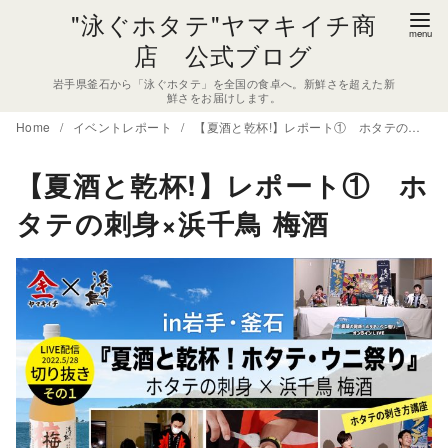
コ
"泳ぐホタテ"ヤマキイチ商
ン
店 公式ブログ
テ
岩手県釜石から「泳ぐホタテ」を全国の食卓へ。新鮮さを超えた新
ン
鮮さをお届けします。
ツ
Home
イベントレポート
【夏酒と乾杯!】レポート① ホタテの刺身×浜千鳥 梅酒
へ
移
【夏酒と乾杯!】レポート① ホ
動
タテの刺身×浜千鳥 梅酒