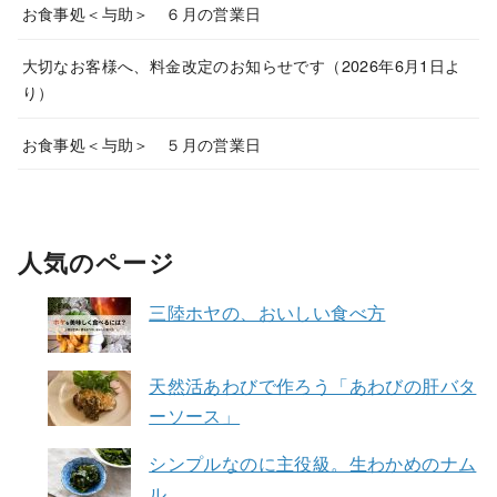
お食事処＜与助＞ ６月の営業日
大切なお客様へ、料金改定のお知らせです（2026年6月1日よ
り）
お食事処＜与助＞ ５月の営業日
人気のページ
三陸ホヤの、おいしい食べ方
天然活あわびで作ろう「あわびの肝バタ
ーソース」
シンプルなのに主役級。生わかめのナム
ル