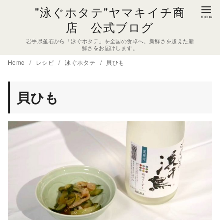
コ
"泳ぐホタテ"ヤマキイチ商
ン
店 公式ブログ
テ
岩手県釜石から「泳ぐホタテ」を全国の食卓へ。新鮮さを超えた新
ン
鮮さをお届けします。
ツ
Home
レシピ
泳ぐホタテ
貝ひも
へ
移
貝ひも
動