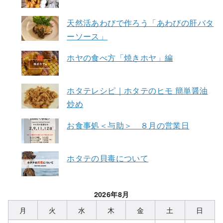
天然活あわびで作ろう「あわびの肝バタ
ーソース」
ホヤの食べ方「焼きホヤ」編
ホタテレシピ｜ホタテのヒモ 簡単醤油
炒め
お食事処＜与助＞ ８月の営業日
ホタテの貝毒について
2026年8月
月
火
水
木
金
土
日