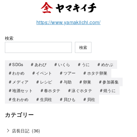
https://www.yamakiichi.com/
検索
検索
SDGs
あわび
いくら
うに
めかぶ
わかめ
イベント
ツアー
ホタテ卵巣
メディア
レシピ
与助
卵巣
参加募集
地酒セット
春ホタテ
泳ぐホタテ
焼うに
生わかめ
生貝柱
貝ひも
貝柱
カテゴリー
店長日記
(36)