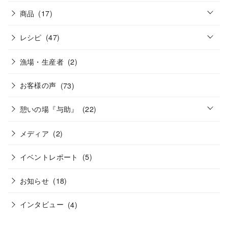
o
商品
(17)
p
e
o
n
レシピ
(47)
p
e
n
漁場・生産者
(2)
お客様の声
(73)
o
憩いの場『与助』
(22)
p
e
n
メディア
(2)
イベントレポート
(5)
お知らせ
(18)
インタビュー
(4)