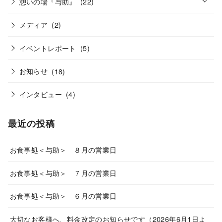
憩いの場『与助』
(22)
p
e
n
メディア
(2)
イベントレポート
(5)
お知らせ
(18)
インタビュー
(4)
最近の投稿
お食事処＜与助＞ ８月の営業日
お食事処＜与助＞ ７月の営業日
お食事処＜与助＞ ６月の営業日
大切なお客様へ、料金改定のお知らせです（2026年6月1日よ