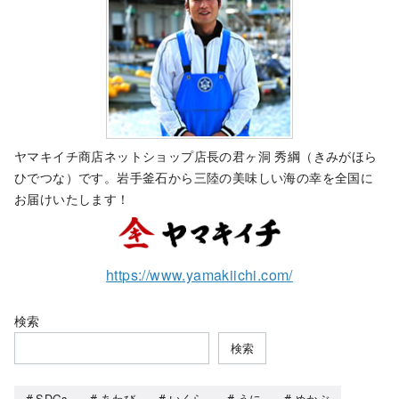
ヤマキイチ商店ネットショップ店長の君ヶ洞 秀綱（きみがほら
ひでつな）です。岩手釜石から三陸の美味しい海の幸を全国に
お届けいたします！
https://www.yamakiichi.com/
検索
検索
SDGs
あわび
いくら
うに
めかぶ