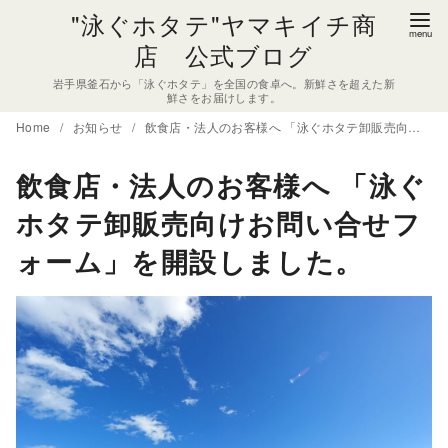
コ
"泳ぐホタテ"ヤマキイチ商
ン
店 公式ブログ
テ
岩手県釜石から「泳ぐホタテ」を全国の食卓へ。新鮮さを超えた新
ン
鮮さをお届けします。
ツ
Home
お知らせ
飲食店・法人のお客様へ 「泳ぐホタテ卸販売向けお問い合せフォーム」を開設しました。
へ
移
飲食店・法人のお客様へ 「泳ぐ
動
ホタテ卸販売向けお問い合せフ
ォーム」を開設しました。