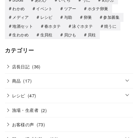
わかめ
イベント
ツアー
ホタテ卵巣
メディア
レシピ
与助
卵巣
参加募集
地酒セット
春ホタテ
泳ぐホタテ
焼うに
生わかめ
生貝柱
貝ひも
貝柱
カテゴリー
店長日記
(36)
o
商品
(17)
p
e
o
n
レシピ
(47)
p
e
n
漁場・生産者
(2)
お客様の声
(73)
o