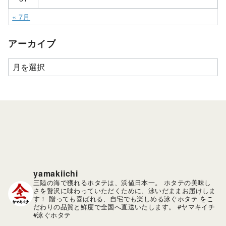
« 7月
アーカイブ
ア
ー
カ
イ
ブ
yamakiichi
三陸の海で獲れるホタテは、浜値日本一。
ホタテの美味し
さを贅沢に味わっていただくために、泳いだままお届けしま
す！
贈っても喜ばれる、自宅でも楽しめる泳ぐホタテ をこ
だわりの品質と鮮度で全国へ直送いたします。
#ヤマキイチ
#泳ぐホタテ