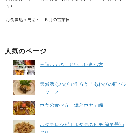
り）
お食事処＜与助＞ ５月の営業日
人気のページ
三陸ホヤの、おいしい食べ方
天然活あわびで作ろう「あわびの肝バタ
ーソース」
ホヤの食べ方「焼きホヤ」編
ホタテレシピ｜ホタテのヒモ 簡単醤油
炒め