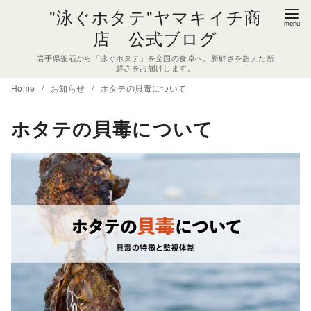
コ
"泳ぐホタテ"ヤマキイチ商
ン
店 公式ブログ
テ
岩手県釜石から「泳ぐホタテ」を全国の食卓へ。新鮮さを超えた新
ン
鮮さをお届けします。
ツ
Home
お知らせ
ホタテの貝毒について
へ
移
ホタテの貝毒について
動