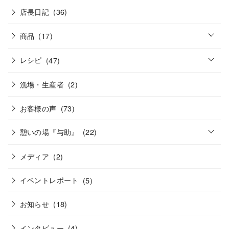
店長日記
(36)
o
商品
(17)
p
e
o
n
レシピ
(47)
p
e
n
漁場・生産者
(2)
お客様の声
(73)
o
憩いの場『与助』
(22)
p
e
n
メディア
(2)
イベントレポート
(5)
お知らせ
(18)
インタビュー
(4)