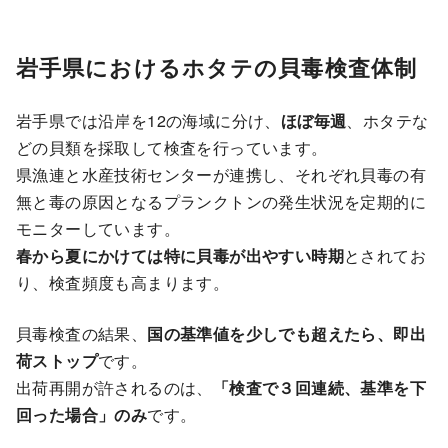
岩手県におけるホタテの貝毒検査体制
岩手県では沿岸を12の海域に分け、
ほぼ毎週
、ホタテな
どの貝類を採取して検査を行っています。
県漁連と水産技術センターが連携し、それぞれ貝毒の有
無と毒の原因となるプランクトンの発生状況を定期的に
モニターしています。
春から夏にかけては特に貝毒が出やすい時期
とされてお
り、検査頻度も高まります。
貝毒検査の結果、
国の基準値を少しでも超えたら、即出
荷ストップ
です。
出荷再開が許されるのは、
「検査で３回連続、基準を下
回った場合」のみ
です。