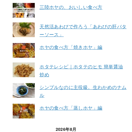
三陸ホヤの、おいしい食べ方
天然活あわびで作ろう「あわびの肝バタ
ーソース」
ホヤの食べ方「焼きホヤ」編
ホタテレシピ｜ホタテのヒモ 簡単醤油
炒め
シンプルなのに主役級。生わかめのナム
ル
ホヤの食べ方「蒸しホヤ」編
2026年8月