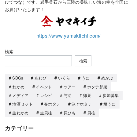
ひでつな）です。岩手釜石から三陸の美味しい海の幸を全国に
お届けいたします！
https://www.yamakiichi.com/
検索
検索
SDGs
あわび
いくら
うに
めかぶ
わかめ
イベント
ツアー
ホタテ卵巣
メディア
レシピ
与助
卵巣
参加募集
地酒セット
春ホタテ
泳ぐホタテ
焼うに
生わかめ
生貝柱
貝ひも
貝柱
カテゴリー