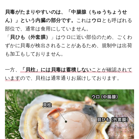
貝毒がたまりやすいのは、「中腸腺（ちゅうちょうせ
ん）」という内臓の部分です。
これは
ウロ
とも呼ばれる
部位で、通常は食用にしていません。
「
貝ひも（外套膜）
」はウロに近い部位のため、ごくわ
ずかに貝毒が検出されることがあるため、規制中は出荷
も加工もしておりません。
一方、
「貝柱」には貝毒は蓄積しない
ことが確認されて
います
ので、貝柱は通常通りお届けしております。