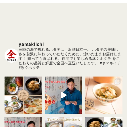
イ
ブ
yamakiichi
三陸の海で獲れるホタテは、浜値日本一。
ホタテの美味し
さを贅沢に味わっていただくために、泳いだままお届けしま
す！
贈っても喜ばれる、自宅でも楽しめる泳ぐホタテ をこ
だわりの品質と鮮度で全国へ直送いたします。
#ヤマキイチ
#泳ぐホタテ