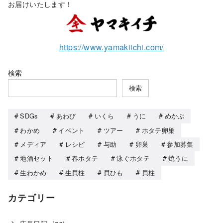
お届けいたします！
https://www.yamakiichi.com/
検索
検索
SDGs
あわび
いくら
うに
めかぶ
わかめ
イベント
ツアー
ホタテ卵巣
メディア
レシピ
与助
卵巣
参加募集
地酒セット
春ホタテ
泳ぐホタテ
焼うに
生わかめ
生貝柱
貝ひも
貝柱
カテゴリー