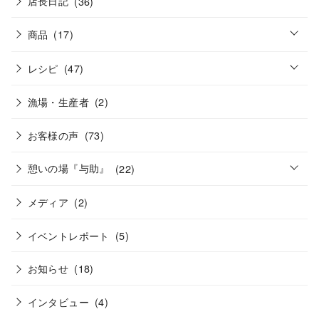
店長日記
(36)
o
商品
(17)
p
e
o
n
レシピ
(47)
p
e
n
漁場・生産者
(2)
お客様の声
(73)
o
憩いの場『与助』
(22)
p
e
n
メディア
(2)
イベントレポート
(5)
お知らせ
(18)
インタビュー
(4)