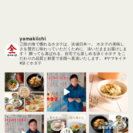
ブ
yamakiichi
三陸の海で獲れるホタテは、浜値日本一。
ホタテの美味し
さを贅沢に味わっていただくために、泳いだままお届けしま
す！
贈っても喜ばれる、自宅でも楽しめる泳ぐホタテ をこ
だわりの品質と鮮度で全国へ直送いたします。
#ヤマキイチ
#泳ぐホタテ