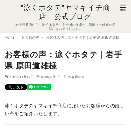
コ
"泳ぐホタテ"ヤマキイチ商
ン
店 公式ブログ
テ
岩手県釜石から「泳ぐホタテ」を全国の食卓へ。新鮮さを超えた新
ン
鮮さをお届けします。
ツ
Home
お客様の声
お客様の声：泳ぐホタテ｜岩手県 原田道雄様
へ
移
お客様の声：泳ぐホタテ｜岩手
動
県 原田道雄様
2012年11月17日
2013年5月2日
お客様の声
泳ぐホタテのヤマキイチ商店に頂いたお客様からの嬉し
い声をご紹介いたします。