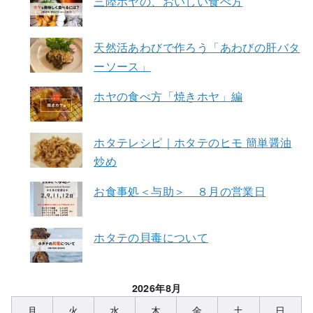
三陸ホヤの、おいしい食べ方
天然活あわびで作ろう「あわびの肝バタ
ーソース」
ホヤの食べ方「焼きホヤ」編
ホタテレシピ｜ホタテのヒモ 簡単醤油
炒め
お食事処＜与助＞ ８月の営業日
ホタテの貝毒について
2026年8月
月
火
水
木
金
土
日