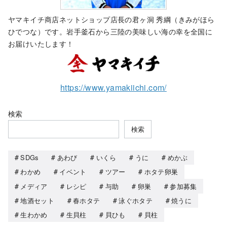
ヤマキイチ商店ネットショップ店長の君ヶ洞 秀綱（きみがほら
ひでつな）です。岩手釜石から三陸の美味しい海の幸を全国に
お届けいたします！
https://www.yamakiichi.com/
検索
検索
SDGs
あわび
いくら
うに
めかぶ
わかめ
イベント
ツアー
ホタテ卵巣
メディア
レシピ
与助
卵巣
参加募集
地酒セット
春ホタテ
泳ぐホタテ
焼うに
生わかめ
生貝柱
貝ひも
貝柱