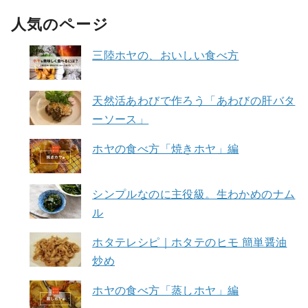
人気のページ
三陸ホヤの、おいしい食べ方
天然活あわびで作ろう「あわびの肝バタ
ーソース」
ホヤの食べ方「焼きホヤ」編
シンプルなのに主役級。生わかめのナム
ル
ホタテレシピ｜ホタテのヒモ 簡単醤油
炒め
ホヤの食べ方「蒸しホヤ」編