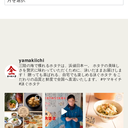
ー
カ
イ
ブ
yamakiichi
三陸の海で獲れるホタテは、浜値日本一。
ホタテの美味し
さを贅沢に味わっていただくために、泳いだままお届けしま
す！
贈っても喜ばれる、自宅でも楽しめる泳ぐホタテ をこ
だわりの品質と鮮度で全国へ直送いたします。
#ヤマキイチ
#泳ぐホタテ