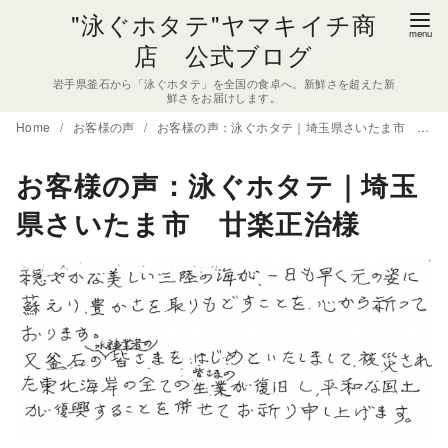
コ
"泳ぐホタテ"ヤマキイチ商
ン
店 公式ブログ
テ
岩手県釜石から「泳ぐホタテ」を全国の食卓へ。新鮮さを超えた新
ン
鮮さをお届けします。
ツ
Home
お客様の声
お客様の声：泳ぐホタテ｜埼玉県さいたま市 廿楽正治様
へ
移
お客様の声：泳ぐホタテ｜埼玉
動
県さいたま市 廿楽正治様