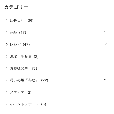
カテゴリー
店長日記
(36)
o
商品
(17)
p
e
o
n
レシピ
(47)
p
e
n
漁場・生産者
(2)
お客様の声
(73)
o
憩いの場『与助』
(22)
p
e
n
メディア
(2)
イベントレポート
(5)