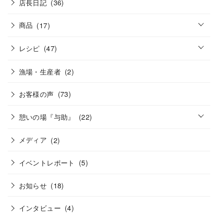
店長日記
(36)
o
商品
(17)
p
e
o
n
レシピ
(47)
p
e
n
漁場・生産者
(2)
お客様の声
(73)
o
憩いの場『与助』
(22)
p
e
n
メディア
(2)
イベントレポート
(5)
お知らせ
(18)
インタビュー
(4)