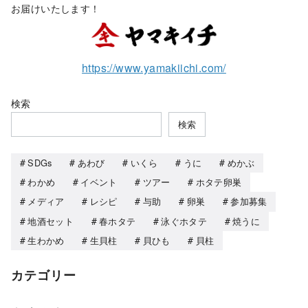
お届けいたします！
https://www.yamakiichi.com/
検索
検索
SDGs
あわび
いくら
うに
めかぶ
わかめ
イベント
ツアー
ホタテ卵巣
メディア
レシピ
与助
卵巣
参加募集
地酒セット
春ホタテ
泳ぐホタテ
焼うに
生わかめ
生貝柱
貝ひも
貝柱
カテゴリー