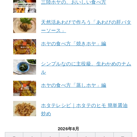
三陸ホヤの、おいしい食べ方
天然活あわびで作ろう「あわびの肝バタ
ーソース」
ホヤの食べ方「焼きホヤ」編
シンプルなのに主役級。生わかめのナム
ル
ホヤの食べ方「蒸しホヤ」編
ホタテレシピ｜ホタテのヒモ 簡単醤油
炒め
2026年8月