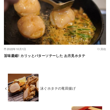
2022年10月1日
貝柱
旨味凝縮! カリッとバターソテーした お月見ホタテ
泳ぐホタテの竜田揚げ