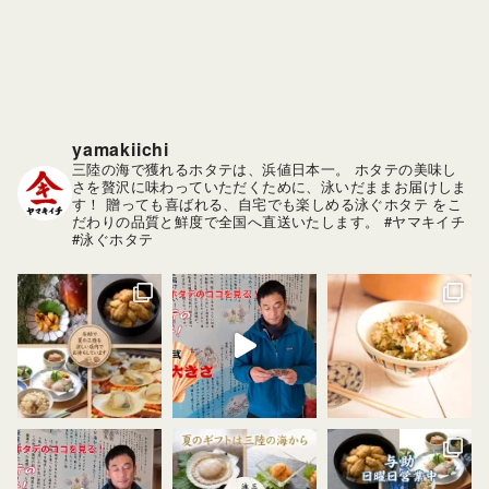
イ
ブ
yamakiichi
三陸の海で獲れるホタテは、浜値日本一。
ホタテの美味し
さを贅沢に味わっていただくために、泳いだままお届けしま
す！
贈っても喜ばれる、自宅でも楽しめる泳ぐホタテ をこ
だわりの品質と鮮度で全国へ直送いたします。
#ヤマキイチ
#泳ぐホタテ