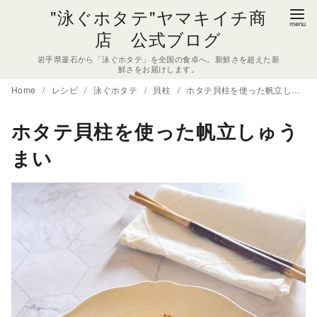
コ
"泳ぐホタテ"ヤマキイチ商
ン
店 公式ブログ
テ
岩手県釜石から「泳ぐホタテ」を全国の食卓へ。新鮮さを超えた新
ン
鮮さをお届けします。
ツ
Home
レシピ
泳ぐホタテ
貝柱
ホタテ貝柱を使った帆立しゅうまい
へ
移
ホタテ貝柱を使った帆立しゅう
動
まい