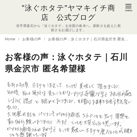
コ
"泳ぐホタテ"ヤマキイチ商
ン
店 公式ブログ
テ
岩手県釜石から「泳ぐホタテ」を全国の食卓へ。新鮮さを超えた新
ン
鮮さをお届けします。
ツ
Home
お客様の声
お客様の声：泳ぐホタテ｜石川県金沢市 匿名希望様
へ
移
お客様の声：泳ぐホタテ｜石川
動
県金沢市 匿名希望様