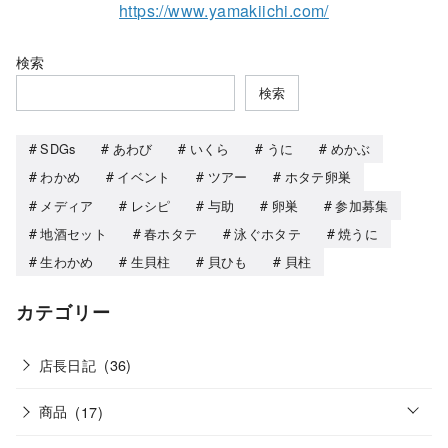
https://www.yamakiichi.com/
検索
検索
SDGs
あわび
いくら
うに
めかぶ
わかめ
イベント
ツアー
ホタテ卵巣
メディア
レシピ
与助
卵巣
参加募集
地酒セット
春ホタテ
泳ぐホタテ
焼うに
生わかめ
生貝柱
貝ひも
貝柱
カテゴリー
店長日記
(36)
o
商品
(17)
p
e