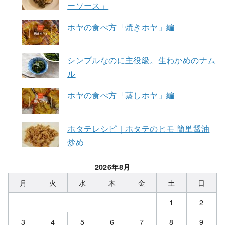
ーソース」
ホヤの食べ方「焼きホヤ」編
シンプルなのに主役級。生わかめのナム
ル
ホヤの食べ方「蒸しホヤ」編
ホタテレシピ｜ホタテのヒモ 簡単醤油
炒め
2026年8月
月
火
水
木
金
土
日
1
2
3
4
5
6
7
8
9