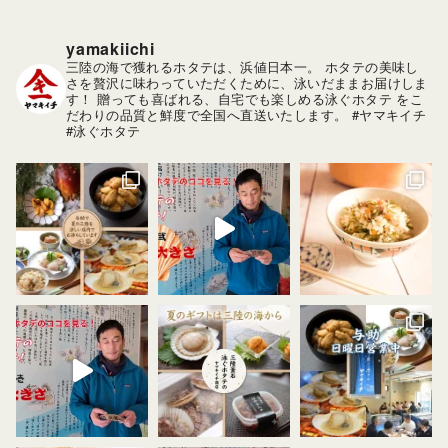
yamakiichi
三陸の海で獲れるホタテは、浜値日本一。
ホタテの美味し
さを贅沢に味わっていただくために、泳いだままお届けしま
す！
贈っても喜ばれる、自宅でも楽しめる泳ぐホタテ をこ
だわりの品質と鮮度で全国へ直送いたします。
#ヤマキイチ
#泳ぐホタテ