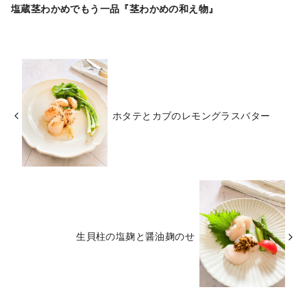
塩蔵茎わかめでもう一品『茎わかめの和え物』
ホタテとカブのレモングラスバター
生貝柱の塩麹と醤油麹のせ