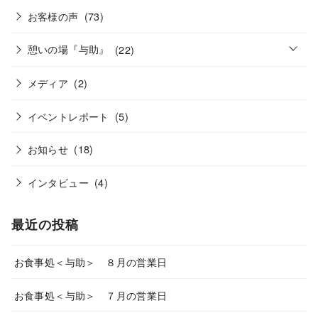
お客様の声
(73)
o
憩いの場『与助』
(22)
p
e
n
メディア
(2)
イベントレポート
(5)
お知らせ
(18)
インタビュー
(4)
最近の投稿
お食事処＜与助＞ ８月の営業日
お食事処＜与助＞ ７月の営業日