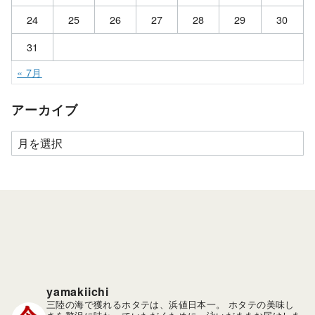
24
25
26
27
28
29
30
31
« 7月
アーカイブ
ア
ー
カ
イ
ブ
yamakiichi
三陸の海で獲れるホタテは、浜値日本一。
ホタテの美味し