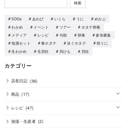
検索
SDGs
あわび
いくら
うに
めかぶ
わかめ
イベント
ツアー
ホタテ卵巣
メディア
レシピ
与助
卵巣
参加募集
地酒セット
春ホタテ
泳ぐホタテ
焼うに
生わかめ
生貝柱
貝ひも
貝柱
カテゴリー
店長日記
(36)
o
商品
(17)
p
e
o
n
レシピ
(47)
p
e
n
漁場・生産者
(2)