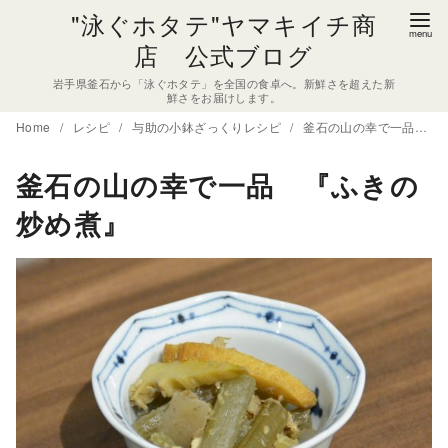
コ
"泳ぐホタテ"ヤマキイチ商
ン
店 公式ブログ
テ
岩手県釜石から「泳ぐホタテ」を全国の食卓へ。新鮮さを超えた新
ン
鮮さをお届けします。
ツ
Home
レシピ
与助の小鉢ざっくりレシピ
釜石の山の幸で一品 『ふきの炒め煮』
へ
移
釜石の山の幸で一品 『ふきの
動
炒め煮』