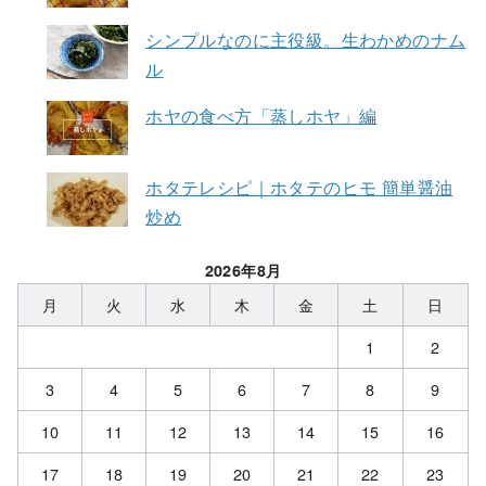
シンプルなのに主役級。生わかめのナム
ル
ホヤの食べ方「蒸しホヤ」編
ホタテレシピ｜ホタテのヒモ 簡単醤油
炒め
2026年8月
月
火
水
木
金
土
日
1
2
3
4
5
6
7
8
9
10
11
12
13
14
15
16
17
18
19
20
21
22
23