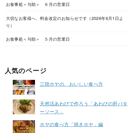
お食事処＜与助＞ ６月の営業日
大切なお客様へ、料金改定のお知らせです（2026年6月1日よ
り）
お食事処＜与助＞ ５月の営業日
人気のページ
三陸ホヤの、おいしい食べ方
天然活あわびで作ろう「あわびの肝バタ
ーソース」
ホヤの食べ方「焼きホヤ」編