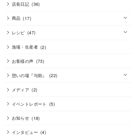
店長日記
(36)
o
商品
(17)
p
e
o
n
レシピ
(47)
p
e
n
漁場・生産者
(2)
お客様の声
(73)
o
憩いの場『与助』
(22)
p
e
n
メディア
(2)
イベントレポート
(5)
お知らせ
(18)
インタビュー
(4)