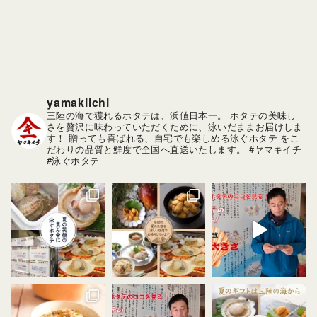
イ
ブ
yamakiichi
三陸の海で獲れるホタテは、浜値日本一。
ホタテの美味し
さを贅沢に味わっていただくために、泳いだままお届けしま
す！
贈っても喜ばれる、自宅でも楽しめる泳ぐホタテ をこ
だわりの品質と鮮度で全国へ直送いたします。
#ヤマキイチ
#泳ぐホタテ