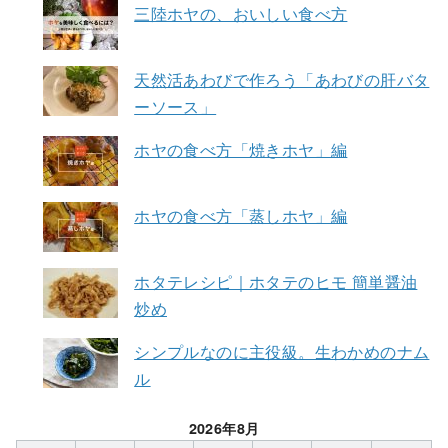
三陸ホヤの、おいしい食べ方
天然活あわびで作ろう「あわびの肝バタ
ーソース」
ホヤの食べ方「焼きホヤ」編
ホヤの食べ方「蒸しホヤ」編
ホタテレシピ｜ホタテのヒモ 簡単醤油
炒め
シンプルなのに主役級。生わかめのナム
ル
2026年8月