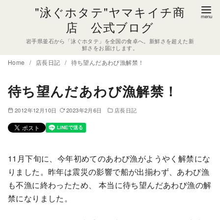
コ
"泳ぐホタテ"ヤマキイチ商
ン
店 公式ブログ
テ
岩手県釜石から「泳ぐホタテ」を全国の食卓へ。新鮮さを超えた新
ン
鮮さをお届けします。
ツ
Home
店長日記
待ち望んだあわび漁解禁！
へ
移
待ち望んだあわび漁解禁！
動
2012年12月10日
2023年2月6日
店長日記
11月下旬に、今年初めてのあわび漁がようやく解禁にな
りました。昨年は震災の影響で船が出揃わず、あわび漁
も不漁に終わったため、 本当に待ち望んだあわび漁の解
禁になりました。