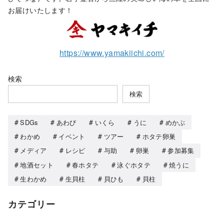
お届けいたします！
https://www.yamakiichi.com/
検索
検索
SDGs
あわび
いくら
うに
めかぶ
わかめ
イベント
ツアー
ホタテ卵巣
メディア
レシピ
与助
卵巣
参加募集
地酒セット
春ホタテ
泳ぐホタテ
焼うに
生わかめ
生貝柱
貝ひも
貝柱
カテゴリー