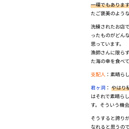
一環でもありま
たご褒美のよう
洗練されたお店
ったものがどん
思っています。
漁師さんに限ら
た海の幸を食べ
支配人
：素晴ら
君ヶ洞
：
やはり
はそれで素晴ら
す。そういう機
そうすると誇り
なれると思うの