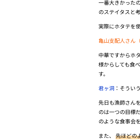
一番大きかった
のステイタスと
実際にホタテを
亀山支配人さん
中華ですからホ
様からしても食
す。
君ヶ洞
：そうい
先日も漁師さん
のは一つの目標
のような食事会
また、
先ほどの