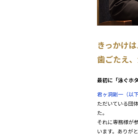
きっかけは
歯ごたえ、
――最初に「泳ぐ
君ヶ洞剛一（以
ただいている団
た。
それに専務様が
います。ありが