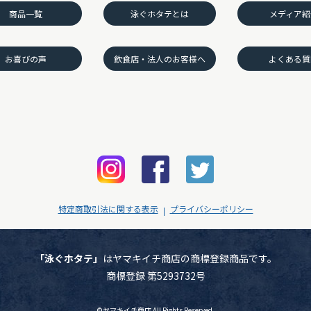
商品一覧
泳ぐホタテとは
メディア紹
お喜びの声
飲食店・法人のお客様へ
よくある質
特定商取引法に関する表示
プライバシーポリシー
「泳ぐホタテ」
はヤマキイチ商店の商標登録商品です。
商標登録 第5293732号
©ヤマキイチ商店 All Rights Reserved.