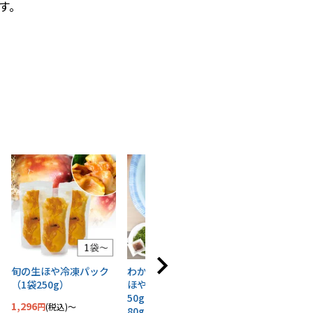
す。
旬の生ほや冷凍パック
わかめ・めかぶ・冷凍
活あわび（500
（1袋250g）
ほやセット (塩蔵わかめ
12,528
税込
50g×5袋・冷凍めかぶ
1,296
税込
〜
80g×6、冷凍ほや×1