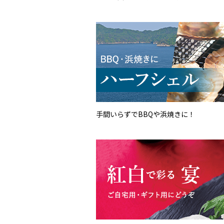
手間いらずでBBQや浜焼きに！