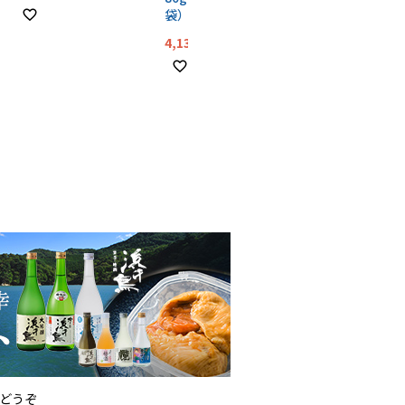
袋）
4,134
税込
どうぞ