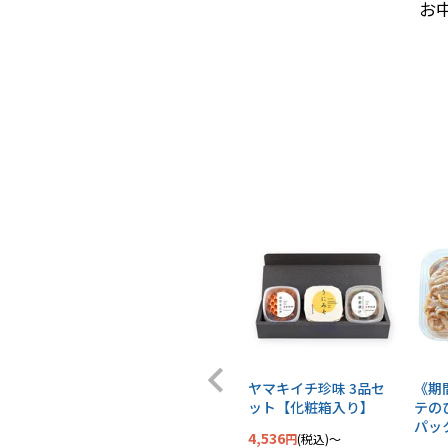
お
ヤマキイチ珍味 3品セ
《期
ット【化粧箱入り】
テの
パッ
4,536
税込
〜