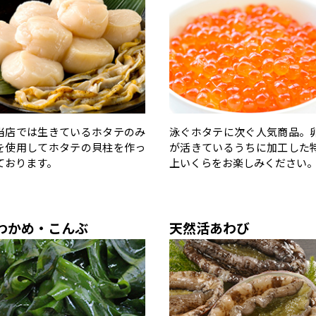
当店では生きているホタテのみ
泳ぐホタテに次ぐ人気商品。
を使用してホタテの貝柱を作っ
が活きているうちに加工した
ております。
上いくらをお楽しみください
わかめ・こんぶ
天然活あわび