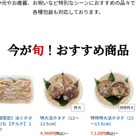
中元やお歳暮、お祝いなど特別なシーンにおすすめの品々で
各種包装も対応しております。
今が
旬
！おすすめ商品
間限定》泳ぐホタ
特大活ホタテ（12～
特特特大活ホタテ（13
ひも【チルド】１
12.5cm）
～13.5cm）
ク
4,968
7,128
税込
〜
税込
〜