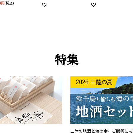
0
税込
特集
三陸の地酒と海の幸。ご贈答にも