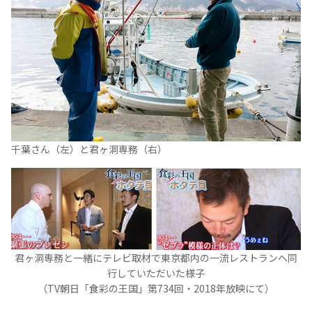
千葉さん（左）と君ヶ洞専務（右）
君ヶ洞専務と一緒にテレビ取材で東京都内の一流レストランへ同
行していただいた様子
（TV朝日「食彩の王国」第734回・2018年放映にて）