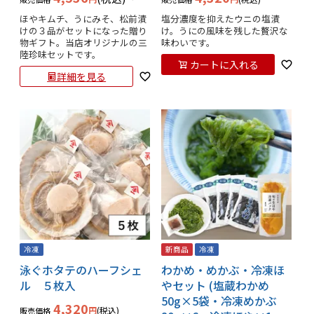
ほやキムチ、うにみそ、松前漬
塩分濃度を抑えたウニの塩漬
けの３品がセットになった贈り
け。うにの風味を残した贅沢な
物ギフト。当店オリジナルの三
味わいです。
陸珍味セットです。
カートに入れる
詳細を見る
冷凍
新商品
冷凍
泳ぐホタテのハーフシェ
わかめ・めかぶ・冷凍ほ
ル ５枚入
やセット (塩蔵わかめ
50g×5袋・冷凍めかぶ
4,320
税込
販売価格