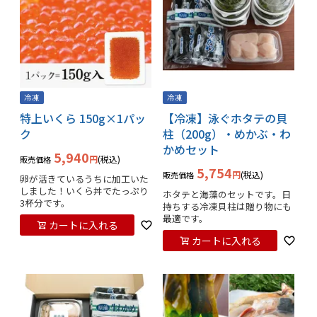
冷凍
冷凍
特上いくら 150g×1パッ
【冷凍】泳ぐホタテの貝
ク
柱（200g）・めかぶ・わ
かめセット
5,940
税込
販売価格
5,754
税込
販売価格
卵が活きているうちに加工いた
しました！いくら丼でたっぷり
ホタテと海藻のセットです。日
3杯分です。
持ちする冷凍貝柱は贈り物にも
最適です。
カートに入れる
カートに入れる