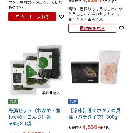
税込
〜
販売価格
ホタテ貝柱の個包装を、大切な
あの方へ。
新物一番採り芯付吊るしわかめ
と吊るしこんぶのセットです。

カートに入れる
各５本入・各４本入
詳細を見る
常温
冷凍
海藻セット（わかめ・茎
【冷凍】泳ぐホタテの貝
わかめ・こんぶ）各
柱（バラタイプ）300g
500g×1袋
4,536
税込
販売価格