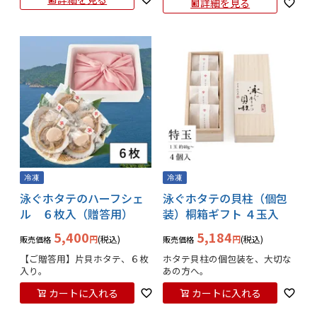
詳細を見る
冷凍
冷凍
泳ぐホタテのハーフシェ
泳ぐホタテの貝柱（個包
ル ６枚入（贈答用）
装）桐箱ギフト ４玉入
5,400
5,184
税込
税込
販売価格
販売価格
【ご贈答用】片貝ホタテ、６枚
ホタテ貝柱の個包装を、大切な
入り。
あの方へ。
カートに入れる
カートに入れる