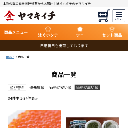
本物の海の幸を三陸釜石からお届け｜泳ぐホタテのヤマキイチ
商品メニュー
泳ぐホタテ
ウニ
セット商品
日曜祝日も出荷しております
HOME
商品一覧
商品一覧
優先度順
価格が安い順
価格が高い順
並び替え
34
件中
1
-
34
件表示