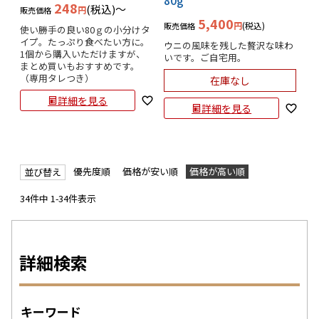
248
税込
〜
販売価格
5,400
税込
販売価格
使い勝手の良い80ｇの小分けタ
イプ。たっぷり食べたい方に。
ウニの風味を残した贅沢な味わ
1個から購入いただけますが、
いです。ご自宅用。
まとめ買いもおすすめです。
（専用タレつき）
在庫なし
詳細を見る
詳細を見る
優先度順
価格が安い順
価格が高い順
並び替え
34
件中
1
-
34
件表示
詳細検索
キーワード