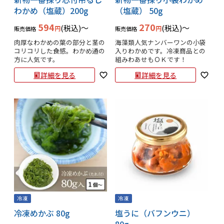
わかめ（塩蔵）200g
（塩蔵） 50g
594
270
税込
〜
税込
〜
販売価格
販売価格
肉厚なわかめの葉の部分と茎の
海藻類人気ナンバーワンの小袋
コリコリした食感。わかめ通の
入りわかめです。冷凍商品との
方に人気です。
組みわあせもＯＫです！
詳細を見る
詳細を見る
冷凍
冷凍
冷凍めかぶ 80g
塩うに（バフンウニ）
80g