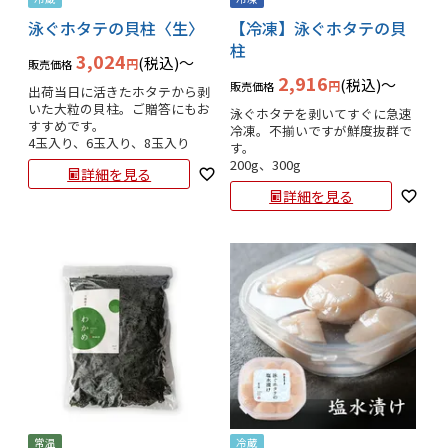
泳ぐホタテの貝柱〈生〉
【冷凍】泳ぐホタテの貝
柱
3,024
税込
〜
販売価格
2,916
税込
〜
販売価格
出荷当日に活きたホタテから剥
いた大粒の貝柱。ご贈答にもお
泳ぐホタテを剥いてすぐに急速
すすめです。

冷凍。不揃いですが鮮度抜群で
4玉入り、6玉入り、8玉入り
す。

200g、300g
詳細を見る
詳細を見る
常温
冷蔵