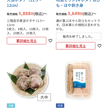
12cm）
も・ほや剥き身
3,888
3,649
税込
〜
税込
〜
販売価格
販売価格
三陸岩手産活ホタテ 11.5～
通が喜ぶほやと貝ひもセットで
12cm

す。日本酒との相性は言わずも
5枚入、8枚入、10枚入、15枚
がな。
入、20枚入、25枚入
販売を終了しました。
詳細を見る
詳細を見る
冷蔵
冷凍