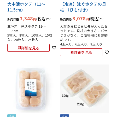
大中活ホタテ（11～
【冷凍】泳ぐホタテの貝
11.5cm）
柱 （ひも付き）
3,348
3,078
税込
〜
税込
〜
販売価格
販売価格
三陸岩手産活ホタテ 11～
大粒の貝柱と貝ヒモが入ったセ
11.5cm

ットです。貝柱の大きさにバラ
5枚入、8枚入、10枚入、15枚
つきがなく、ご贈答用にもお勧
入、20枚入、25枚入
めです。

4玉入り、6玉入り、8玉入り
詳細を見る
詳細を見る
冷蔵
冷凍