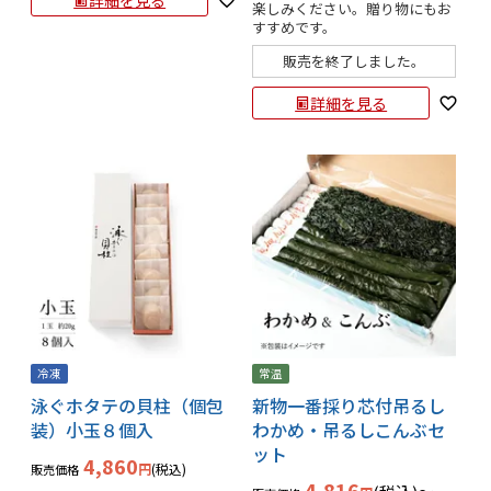
詳細を見る
楽しみください。贈り物にもお
すすめです。
販売を終了しました。
詳細を見る
冷凍
常温
泳ぐホタテの貝柱（個包
新物一番採り芯付吊るし
装）小玉８個入
わかめ・吊るしこんぶセ
ット
4,860
税込
販売価格
4,816