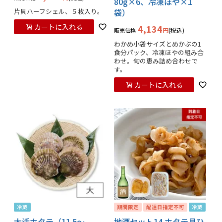
80g×6、冷凍ほや×1
片貝ハーフシェル、５枚入り。
袋）
カートに入れる
4,134
税込
販売価格
わかめ小袋サイズとめかぶの1
食分パック、冷凍ほやの組み合
わせ。旬の恵み詰め合わせで
す。
カートに入れる
冷蔵
期間限定
配達日指定不可
冷蔵
大活ホタテ（11.5～
地酒セット14 ホタテ貝ひ