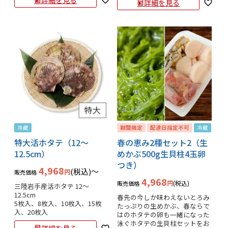
詳細を見る
冷蔵
期間限定
配達日指定不可
冷蔵
特大活ホタテ（12～
春の恵み2種セット2（生
12.5cm）
めかぶ500g生貝柱4玉卵
つき）
4,968
税込
〜
販売価格
4,968
税込
販売価格
三陸岩手産活ホタテ 12～
12.5cm

春先の今しか味わえないとろみ
5枚入、8枚入、10枚入、15枚
たっぷりの生めかぶ、春ならで
入、20枚入
はのホタテの卵も一緒になった
泳ぐホタテの生貝柱セットをお