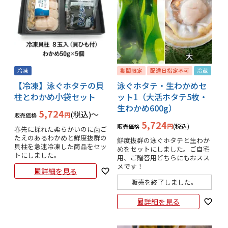
冷凍
期間限定
配達日指定不可
冷蔵
【冷凍】泳ぐホタテの貝
泳ぐホタテ・生わかめセ
柱とわかめ小袋セット
ット1（大活ホタテ5枚・
生わかめ600g）
5,724
税込
〜
販売価格
5,724
税込
販売価格
春先に採れた柔らかいのに歯ご
たえのあるわかめと鮮度抜群の
鮮度抜群の泳ぐホタテと生わか
貝柱を急速冷凍した商品をセッ
めをセットにしました。ご自宅
トにしました。
用、ご贈答用どちらにもおスス
メです！
詳細を見る
販売を終了しました。
詳細を見る