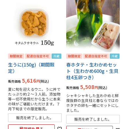
期間限定
配達日指定不可
冷蔵
期間限定
配達日指定不可
冷蔵
生うに(150g)（期間限
春ホタテ・生わかめセッ
定）
ト（生わかめ600g・生貝
柱4玉卵つき）
5,616
税込
販売価格
5,508
税込
販売価格
夏に旬を迎えるウニ。うに丼で
たっぷり約２〜３人前。添加物
シャキシャキした生わかめと鮮
等一切不使用だから生うに本来
度抜群の生貝柱と春ならではの
の味がご堪能いただけます。７
ホタテの卵も一緒にセットにし
月下旬までの限定販売。
ました。
販売を終了しました。
販売を終了しました。
詳細を見る