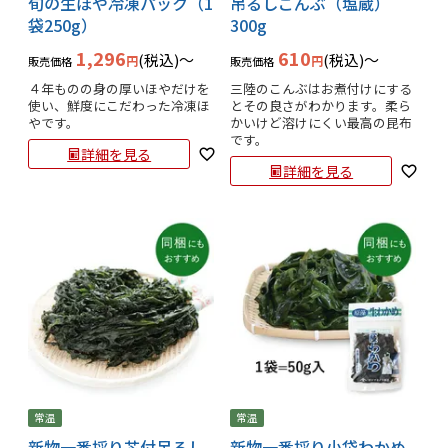
旬の生ほや冷凍パック（1
吊るしこんぶ（塩蔵）
袋250g）
300g
1,296
610
税込
〜
税込
〜
販売価格
販売価格
４年ものの身の厚いほやだけを
三陸のこんぶはお煮付けにする
使い、鮮度にこだわった冷凍ほ
とその良さがわかります。柔ら
やです。
かいけど溶けにくい最高の昆布
です。
詳細を見る
詳細を見る
常温
常温
新物一番採り芯付吊るし
新物一番採り小袋わかめ