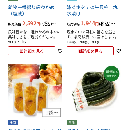
新物一番採り袋わかめ
泳ぐホタテの生貝柱 塩
（塩蔵）
水漬け
2,592
1,944
税込
〜
税込
〜
販売価格
販売価格
風味豊かな三陸わかめの本来の
塩水の中で貝柱の旨さを逃さ
美味しさをご堪能ください。

ず、最高鮮度でお届けします。

500g・1kg
100g、200g、300g
詳細を見る
詳細を見る
冷凍
常温