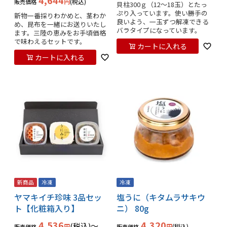
4,644
税込
販売価格
貝柱300ｇ（12～18玉）とたっ
ぷり入っています。使い勝手の
新物一番採りわかめと、茎わか
良いよう、一玉ずつ解凍できる
め、昆布を一緒にお送りいたし
バラタイプになっています。
ます。三陸の恵みをお手頃価格
で味わえるセットです。
カートに入れる
カートに入れる
新商品
冷凍
冷凍
ヤマキイチ珍味 3品セッ
塩うに（キタムラサキウ
ト【化粧箱入り】
ニ） 80g
4,536
4,320
税込
〜
税込
販売価格
販売価格