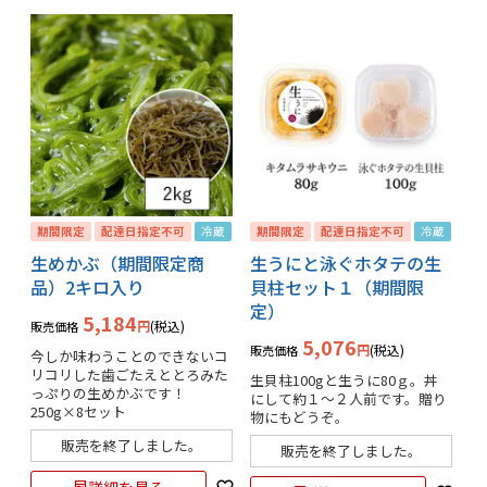
期間限定
配達日指定不可
冷蔵
期間限定
配達日指定不可
冷蔵
生めかぶ（期間限定商
生うにと泳ぐホタテの生
品）2キロ入り
貝柱セット１（期間限
定）
5,184
税込
販売価格
5,076
税込
販売価格
今しか味わうことのできないコ
リコリした歯ごたえととろみた
生貝柱100gと生うに80ｇ。丼
っぷりの生めかぶです！

にして約１～２人前です。贈り
250g×8セット
物にもどうぞ。
販売を終了しました。
販売を終了しました。
詳細を見る