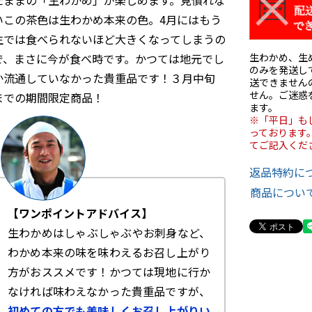
いこの茶色は生わかめ本来の色。4月にはもう
生では食べられないほど大きくなってしまうの
で、まさに今が食べ時です。かつては地元でし
生わかめ、生
のみを発送し
か流通していなかった貴重品です！３月中旬
送できません
せん。ご迷惑
までの期間限定商品！
ます。
※「平日」も
っております
てご記入くだ
返品特約に
商品につい
【ワンポイントアドバイス】
生わかめはしゃぶしゃぶやお刺身など、
わかめ本来の味を味わえるお召し上がり
方がおススメです！かつては現地に行か
なければ味わえなかった貴重品ですが、
初めての方でも美味しくお召し上がりい