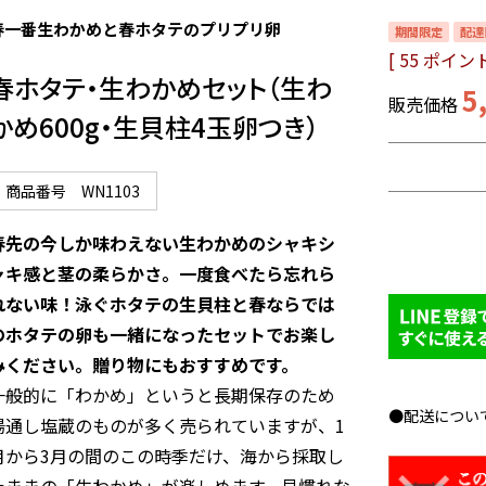
春一番生わかめと春ホタテのプリプリ卵
期間限定
配達
[
55
ポイント
春ホタテ・生わかめセット（生わ
5
販売価格
かめ600g・生貝柱4玉卵つき）
商品番号
WN1103
春先の今しか味わえない生わかめのシャキシ
ャキ感と茎の柔らかさ。一度食べたら忘れら
れない味！泳ぐホタテの生貝柱と春ならでは
のホタテの卵も一緒になったセットでお楽し
みください。贈り物にもおすすめです。
一般的に「わかめ」というと長期保存のため
●配送につい
湯通し塩蔵のものが多く売られていますが、1
月から3月の間のこの時季だけ、海から採取し
たままの「生わかめ」が楽しめます。見慣れな