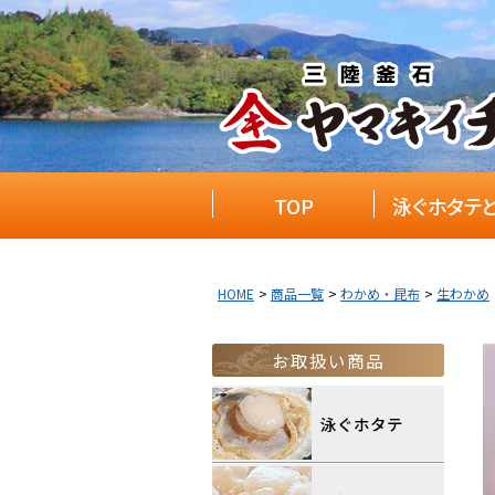
TOP
泳ぐホタテ
HOME
商品一覧
わかめ・昆布
生わかめ
お取扱い商品
泳ぐホタテ