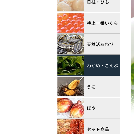
貝柱・ひも
特上一番いくら
天然活あわび
わかめ・こんぶ
うに
ほや
セット商品