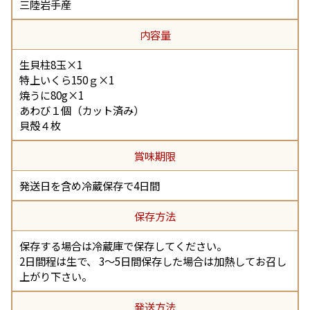
三陸岩手産
内容量
生貝柱8玉×1
特上いくら150ｇ×1
焼うに80g×1
あわび１個（カット済み）
貝殻４枚
賞味期限
発送日を含め冷蔵保存で4日間
保存方法
保存する場合は冷蔵庫で保存してください。
2日間程は生で、 3～5日間保存した場合は加熱してお召し
上がり下さい。
発送方法