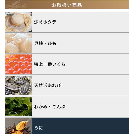
お取扱い商品
泳ぐホタテ
貝柱・ひも
特上一番いくら
天然活あわび
わかめ・こんぶ
うに