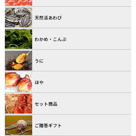
天然活あわび
わかめ・こんぶ
うに
ほや
セット商品
ご贈答ギフト