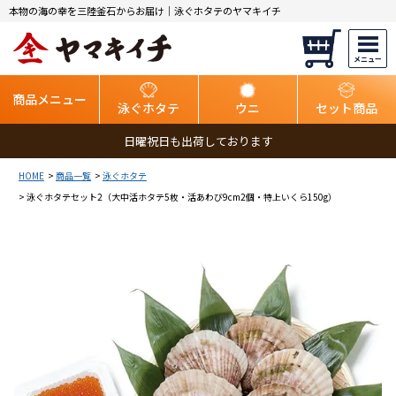
本物の海の幸を三陸釜石からお届け｜泳ぐホタテのヤマキイチ
商品メニュー
泳ぐホタテ
ウニ
セット商品
日曜祝日も出荷しております
HOME
商品一覧
泳ぐホタテ
泳ぐホタテセット2（大中活ホタテ5枚・活あわび9cm2個・特上いくら150g）