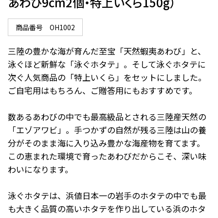
あわび9cm2個・特上いくら150g）
商品番号
OH1002
三陸の豊かな海が育んだ至宝「天然蝦夷あわび」と、
泳ぐほど新鮮な「泳ぐホタテ」。そして泳ぐホタテに
次ぐ人気商品の「特上いくら」をセットにしました。

ご自宅用はもちろん、ご贈答用にもおすすめです。

数あるあわびの中でも最高級品とされる三陸産天然の
「エゾアワビ」。手つかずの自然が残る三陸は山の養
分がそのまま海に入り込み豊かな海産物を育てます。
この恵まれた環境で育ったあわびだからこそ、深い味
わいになります。

泳ぐホタテは、浜値日本一の岩手のホタテの中でも最
も大きく品質の高いホタテを作り出している浜のホタ