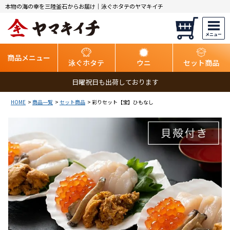
本物の海の幸を三陸釜石からお届け｜泳ぐホタテのヤマキイチ
商品メニュー
泳ぐホタテ
ウニ
セット商品
日曜祝日も出荷しております
HOME
商品一覧
セット商品
彩りセット【宝】ひもなし