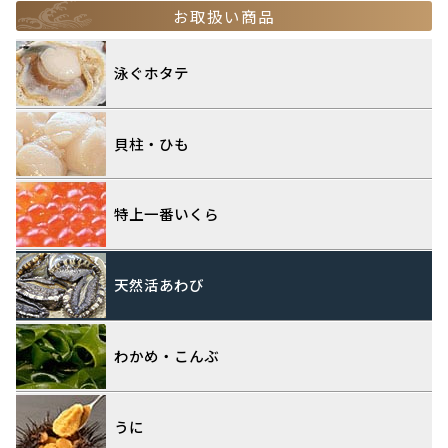
お取扱い商品
泳ぐホタテ
貝柱・ひも
特上一番いくら
天然活あわび
わかめ・こんぶ
うに