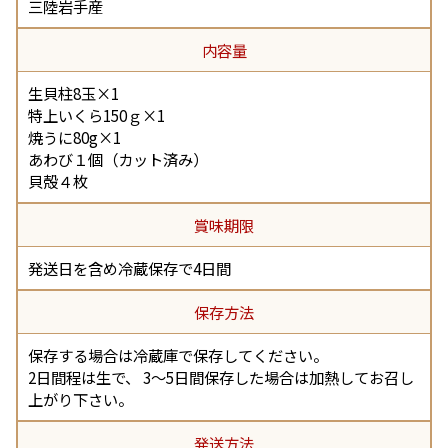
三陸岩手産
内容量
生貝柱8玉×1
特上いくら150ｇ×1
焼うに80g×1
あわび１個（カット済み）
貝殻４枚
賞味期限
発送日を含め冷蔵保存で4日間
保存方法
保存する場合は冷蔵庫で保存してください。
2日間程は生で、 3～5日間保存した場合は加熱してお召し
上がり下さい。
発送方法