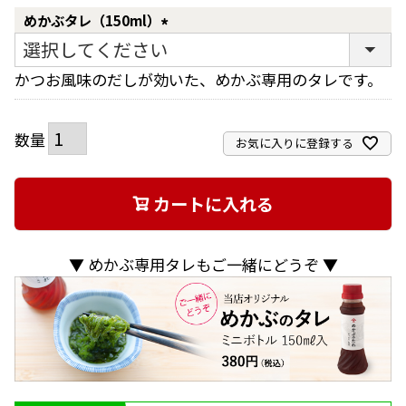
めかぶタレ（150ml）
(必
須)
かつお風味のだしが効いた、めかぶ専用のタレです。
お気に入りに登録する
カートに入れる
▼ めかぶ専用タレもご一緒にどうぞ ▼