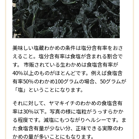
美味しい塩蔵わかめの条件は塩分含有率をおさ
えること。塩分含有率は食塩が含まれる割合で
す。 市販されている生わかめは食塩含有率が
40％以上のものがほとんどです。例えば食塩含
有率50％のわかめ100グラムの場合、50グラムが
「塩」ということになります。
それに対して、ヤマキイチのわかめの食塩含有
率は30％以下。写真の様に塩粒がうっすらかか
る程度です。減塩にもつながりヘルシーです。ま
た食塩含有量が少ない分、正味できる実際のわ
かめの量が多いことにもなります。