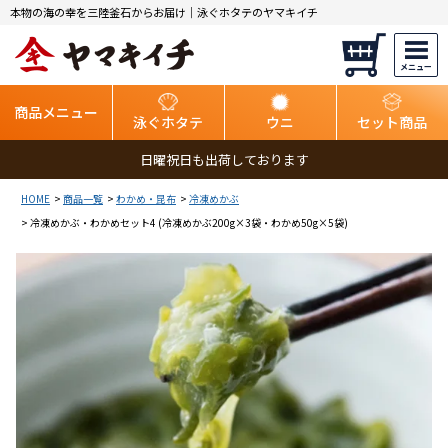
本物の海の幸を三陸釜石からお届け｜泳ぐホタテのヤマキイチ
商品メニュー
泳ぐホタテ
ウニ
セット商品
日曜祝日も出荷しております
HOME
商品一覧
わかめ・昆布
冷凍めかぶ
冷凍めかぶ・わかめセット4 (冷凍めかぶ200g×3袋・わかめ50g×5袋)