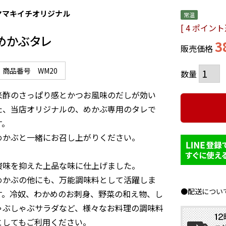
ヤマキイチオリジナル
常温
[
4
ポイント進
めかぶタレ
3
販売価格
商品番号
WM20
米酢のさっぱり感とかつお風味のだしが効い
た、当店オリジナルの、めかぶ専用のタレで
。

めかぶと一緒にお召し上がりください。

酸味を抑えた上品な味に仕上げました。

めかぶの他にも、万能調味料として活躍しま
●配送につい
す。冷奴、わかめのお刺身、野菜の和え物、し
ゃぶしゃぶサラダなど、様々なお料理の調味料