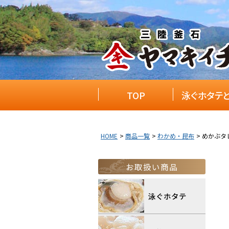
TOP
泳ぐホタテ
HOME
商品一覧
わかめ・昆布
めかぶタ
お取扱い商品
泳ぐホタテ