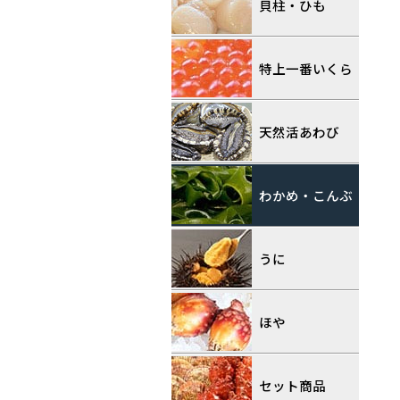
貝柱・ひも
特上一番いくら
天然活あわび
わかめ・こんぶ
うに
ほや
セット商品