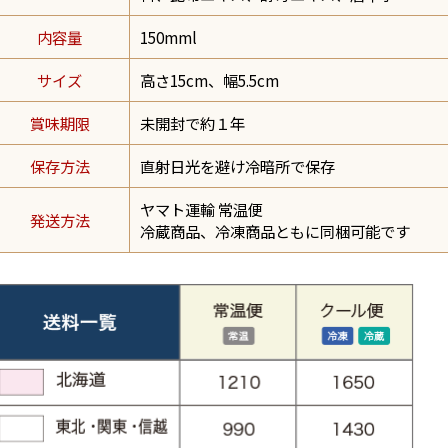
内容量
150mml
サイズ
高さ15cm、幅5.5cm
賞味期限
未開封で約１年
保存方法
直射日光を避け冷暗所で保存
ヤマト運輸 常温便
発送方法
冷蔵商品、冷凍商品ともに同梱可能です