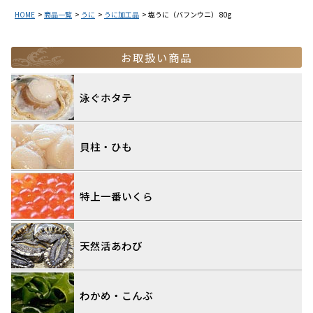
HOME
商品一覧
うに
うに加工品
塩うに（バフンウニ） 80g
お取扱い商品
泳ぐホタテ
貝柱・ひも
特上一番いくら
天然活あわび
わかめ・こんぶ