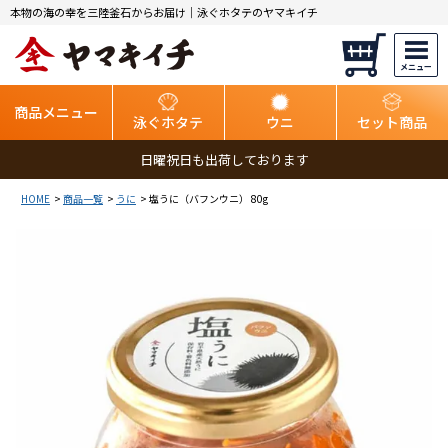
本物の海の幸を三陸釜石からお届け｜泳ぐホタテのヤマキイチ
商品メニュー
泳ぐホタテ
ウニ
セット商品
日曜祝日も出荷しております
HOME
商品一覧
うに
塩うに（バフンウニ） 80g