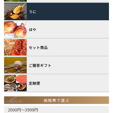
うに
ほや
セット商品
ご贈答ギフト
定期便
価格帯で選ぶ
2000円〜3999円