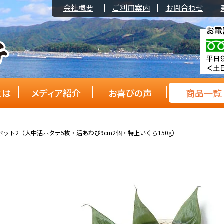
会社概要
ご利用案内
お問合わせ
とは
メディア紹介
お喜びの声
商品一覧
ット2（大中活ホタテ5枚・活あわび9cm2個・特上いくら150g）