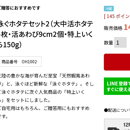
ご贈答におすすめです
冷蔵
[
145
ポイン
泳ぐホタテセット2（大中活ホタテ
1
販売価格
5枚・活あわび9cm2個・特上いく
ら150g）
商品番号
OH1002
三陸の豊かな海が育んだ至宝「天然蝦夷あわ
び」と、泳ぐほど新鮮な「泳ぐホタテ」。そし
て泳ぐホタテに次ぐ人気商品の「特上いく
ら」をセットにしました。

ご自宅用はもちろん、ご贈答用にもおすすめ
●配送につい
です。
