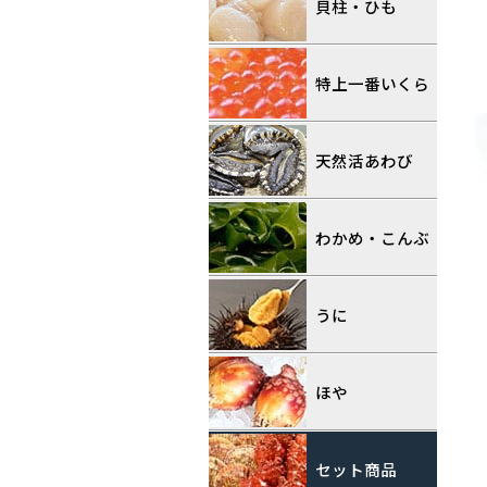
貝柱・ひも
特上一番いくら
天然活あわび
わかめ・こんぶ
うに
ほや
セット商品