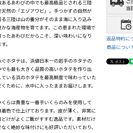
数あるあわびの中でも最高級品とされる三陸
産天然の「エゾアワビ」。手つかずの自然が
残る三陸は山の養分がそのまま海に入り込み
豊かな海産物を育てます。この恵まれた環境で
育ったあわびだからこそ、深い味わいになり
返品特約に
ます。

商品につい
泳ぐホタテは、浜値日本一の岩手のホタテの
中でも最も大きく品質の高いホタテを作り出
している浜のホタテを最高鮮度で味わっていた
だくために、水中に入ったままお届けします。

いくらは貴重な一番手いくらのみを使用して
無着色で仕上げております。皮が薄く、非常に
口どけがよくご飯がすすむ逸品です。素材だけ
でなく絶妙な味付けにも好評いただいており、