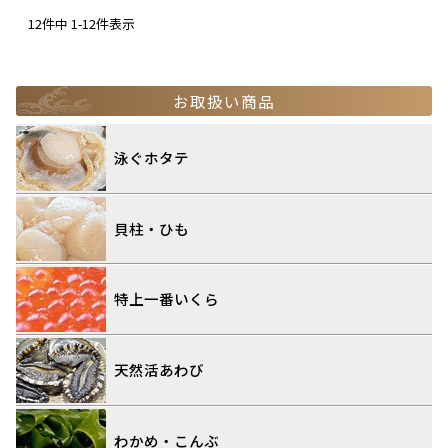
12
件中
1
-
12
件表示
お取扱い商品
泳ぐホタテ
貝柱・ひも
特上一番いくら
天然活あわび
わかめ・こんぶ