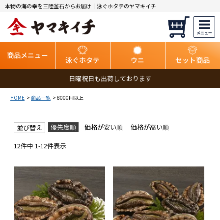
本物の海の幸を三陸釜石からお届け｜泳ぐホタテのヤマキイチ
商品メニュー
泳ぐホタテ
ウニ
セット商品
日曜祝日も出荷しております
HOME
商品一覧
8000円以上
優先度順
価格が安い順
価格が高い順
並び替え
12
件中
1
-
12
件表示