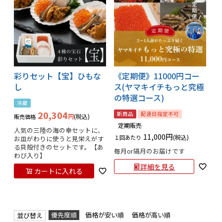
彩りセット【宝】ひもな
《定期便》11000円コー
し
ス(ヤマキイチもっと究極
の特選コース)
冷蔵
20,304
新商品
配達日指定不可
税込
販売価格
定期販売
人気の三陸の海の幸セットに、
11,000
税込
１回あたり
お皿がわりに使うと見栄えがす
る貝殻付きのセットです。【あ
毎月or隔月のお届けです
わび入り】
詳細を見る
カートに入れる
優先度順
価格が安い順
価格が高い順
並び替え