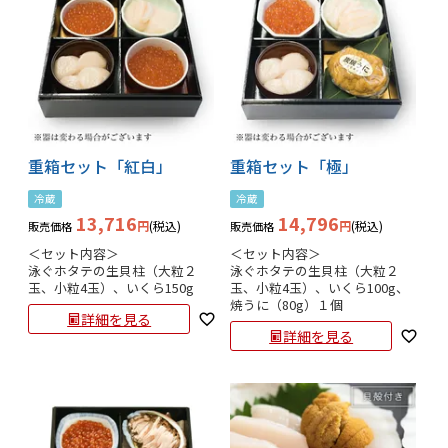
重箱セット「紅白」
重箱セット「極」
冷蔵
冷蔵
13,716
14,796
税込
税込
販売価格
販売価格
＜セット内容＞

＜セット内容＞

泳ぐホタテの生貝柱（大粒２
泳ぐホタテの生貝柱（大粒２
玉、小粒4玉）、いくら150g
玉、小粒4玉）、いくら100g、
焼うに（80g）１個
詳細を見る
詳細を見る