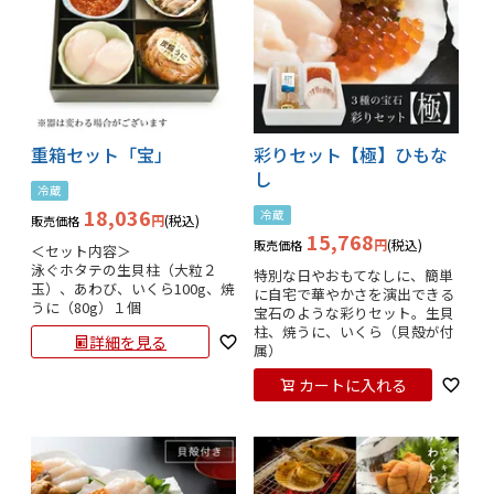
重箱セット「宝」
彩りセット【極】ひもな
し
冷蔵
18,036
冷蔵
税込
販売価格
15,768
税込
販売価格
＜セット内容＞ 

泳ぐホタテの生貝柱（大粒２
特別な日やおもてなしに、簡単
玉）、あわび、いくら100g、焼
に自宅で華やかさを演出できる
うに（80g）１個
宝石のような彩りセット。生貝
柱、焼うに、いくら（貝殻が付
詳細を見る
属）
カートに入れる