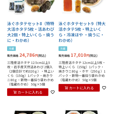
泳ぐホタテセット8（特特
泳ぐホタテセット9（特大
大活ホタテ5枚・活あわび
活ホタテ5枚・特上いく
大2個・特上いくら・焼う
ら・冷凍ほや ・焼うに・
に・わかめ）
わかめ）
冷蔵
冷蔵
24,786
17,010
税込
税込
販売価格
販売価格
三陸産活ホタテ 12.5cm以上5
三陸産活ホタテ 12cm以上5枚・
枚・岩手産天然活あわび 2個入
特上いくら（150g）1パック・
（2個合計で約320ｇ）・特上い
焼きウニ80ｇ・ホヤ（250ｇ）1
くら（150g）1パック・焼きウ
パック・新物一番採り袋わかめ
ニ80ｇ・新物一番採り袋わかめ
（塩蔵わかめ） 50g×5個
（塩蔵わかめ） 50g×5個
カートに入れる
カートに入れる