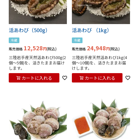
活あわび（500g）
活あわび （1kg）
冷蔵
冷蔵
12,528
24,948
税込
税込
販売価格
販売価格
三陸岩手産天然活あわび500g(2
三陸岩手産天然活あわび1kg(4
個～5個)を、活きたままお届け
個～10個)を、活きたままお届
します。
けします。
カートに入れる
カートに入れる