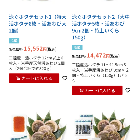
泳ぐホタテセット1（特大
泳ぐホタテセット2（大中
活ホタテ8枚・活あわび大
活ホタテ5枚・活あわび
2個）
9cm2個・特上いくら
150g）
冷蔵
15,552
冷蔵
税込
販売価格
14,472
税込
販売価格
三陸産　活ホタテ 12cm以上 8
枚入・岩手産天然活あわび 2個
三陸産活ホタテ 11～11.5cm 5
入（2個合計で約320ｇ）
枚入・岩手産活あわび 9cm×２
個・特上いくら（150g）1パッ
カートに入れる
ク
カートに入れる