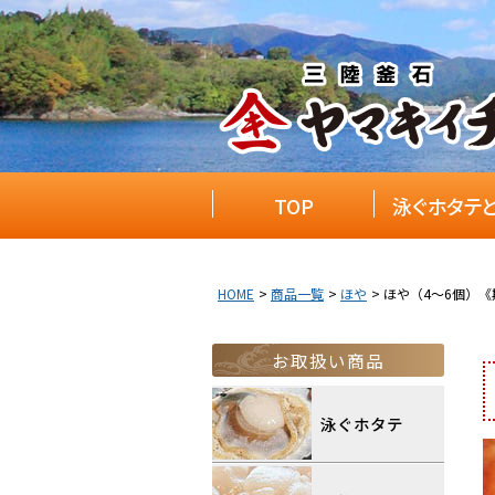
TOP
泳ぐホタテ
HOME
商品一覧
ほや
ほや（4～6個）
お取扱い商品
泳ぐホタテ