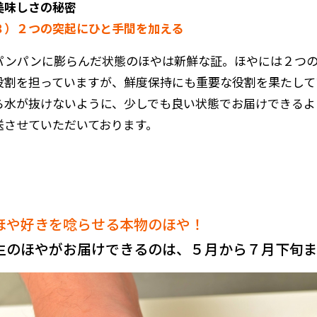
美味しさの秘密
３）２つの突起にひと手間を加える
パンパンに膨らんだ状態のほやは新鮮な証。ほやには２つ
役割を担っていますが、鮮度保持にも重要な役割を果たして
ら水が抜けないように、少しでも良い状態でお届けできるよ
送させていただいております。
ほや好きを唸らせる本物のほや！
生のほやがお届けできるのは、５月から７月下旬