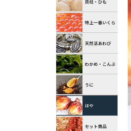
貝柱・ひも
特上一番いくら
天然活あわび
わかめ・こんぶ
うに
ほや
セット商品