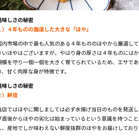
美味しさの秘密
１）４年ものの厳選した大きな「ほや」
国内市場の中で最も人気のある４年もののほやから厳選して
きいほやはございますが、やはり身の厚さは４年ものにはか
規模を守り一個一個を大きく育てられているため、エサであ
り、甘く肉厚な身が特徴です。
美味しさの秘密
２）鮮度
当店ではほやに関しましては必ず水揚げ当日のものを発送し
げ直後からほやの劣化は始まっているという意識を持つこと
し、産地でしか味わえない鮮度抜群のほやをお届けしており