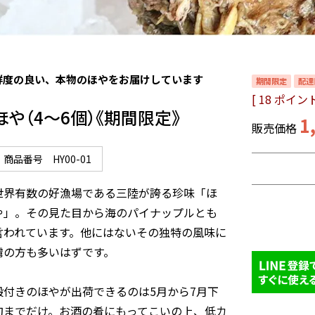
鮮度の良い、本物のほやをお届けしています
期間限定
配達
[
18
ポイント
ほや（4～6個）《期間限定》
1
販売価格
商品番号
HY00-01
世界有数の好漁場である三陸が誇る珍味「ほ
や」。その見た目から海のパイナップルとも
言われています。他にはないその独特の風味に
虜の方も多いはずです。

殻付きのほやが出荷できるのは5月から7月下
旬までだけ。お酒の肴にもってこいの上、低カ