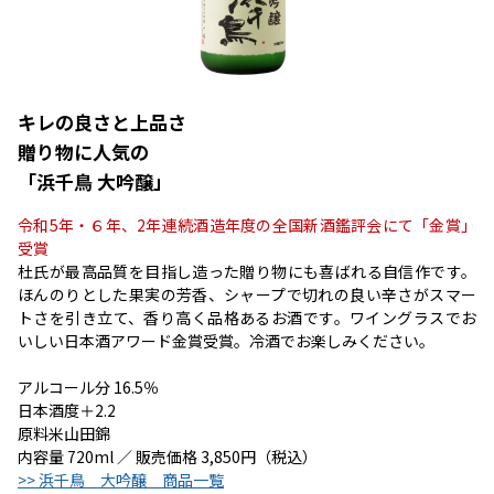
キレの良さと上品さ
贈り物に人気の
「浜千鳥 大吟醸」
令和5年・６年、2年連続酒造年度の全国新酒鑑評会にて「金賞」
受賞
杜氏が最高品質を目指し造った贈り物にも喜ばれる自信作です。
ほんのりとした果実の芳香、シャープで切れの良い辛さがスマー
トさを引き立て、香り高く品格あるお酒です。ワイングラスでお
いしい日本酒アワード金賞受賞。冷酒でお楽しみください。
アルコール分 16.5％
日本酒度＋2.2
原料米山田錦
内容量 720ml ／ 販売価格 3,850円（税込）
>> 浜千鳥 大吟醸 商品一覧