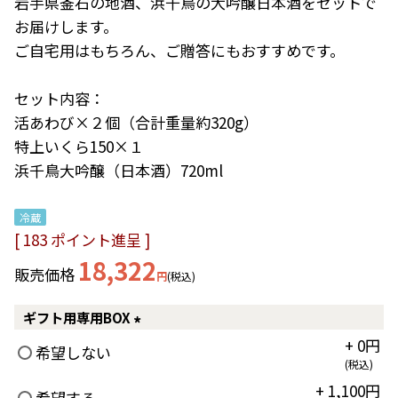
岩手県釜石の地酒、浜千鳥の大吟醸日本酒をセットで
お届けします。

ご自宅用はもちろん、ご贈答にもおすすめです。

セット内容：

活あわび×２個（合計重量約320g）

特上いくら150×１

冷蔵
[
183
ポイント進呈 ]
18,322
販売価格
税込
ギフト用専用BOX
+
0
(必
希望しない
税込
須)
+
1,100
希望する