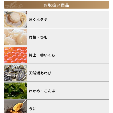
お取扱い商品
泳ぐホタテ
貝柱・ひも
特上一番いくら
天然活あわび
わかめ・こんぶ
うに