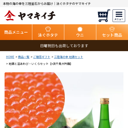
本物の海の幸を三陸釜石からお届け｜泳ぐホタテのヤマキイチ
商品メニュー
泳ぐホタテ
ウニ
セット商品
日曜祝日も出荷しております
HOME
商品一覧
ご贈答ギフト
三陸海の幸 地酒セット
地酒と活あわび・いくらセット【+浜千鳥大吟醸】