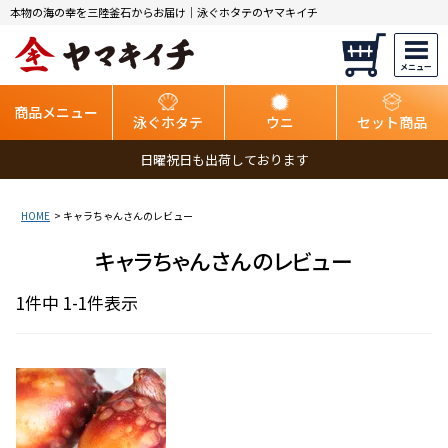
本物の海の幸を三陸釜石からお届け｜泳ぐホタテのヤマキイチ
商品メニュー
泳ぐホタテ
ウニ
セット商品
日曜祝日も出荷しております
HOME
キャラちゃんさんのレビュー
キャラちゃんさんのレビュー
1
件中
1
-
1
件表示