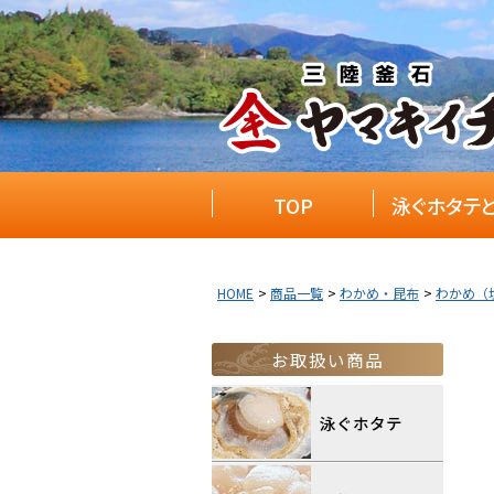
TOP
泳ぐホタテ
HOME
商品一覧
わかめ・昆布
わかめ（
お取扱い商品
泳ぐホタテ