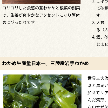
ごぼ
コリコリした食感の茎わかめと根菜の副菜
て砂
は、生姜が爽やかなアクセントになり箸休
す。
めにぴったりです。
人参
る（
酒、
じま
わかめ生産量日本一。三陸産岩手わかめ
世界三大
潮と黒潮
加えてリ
んだ湾形
な山水が