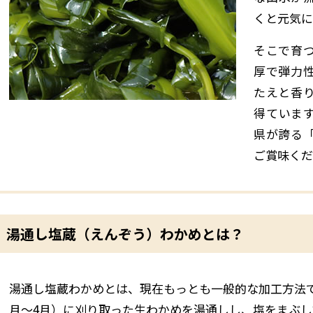
くと元気に
そこで育
厚で弾力
たえと香
得ていま
県が誇る
ご賞味くだ
湯通し塩蔵（えんぞう）わかめとは？
湯通し塩蔵わかめとは、現在もっとも一般的な加工方法
月～4月）に刈り取った生わかめを湯通しし、塩をまぶ