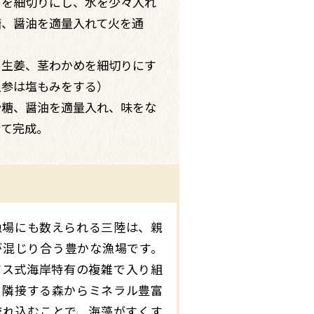
うを細切りにし、水を少々入れ
糖、醤油を適量入れて火を通
、生姜、茎わかめを細切りにす
人参は塩もみをする）
砂糖、醤油を適量入れ、味をな
せて完成。
漁場にも数えられる三陸は、親
が混じり合う豊かな漁場です。
アス式海岸特有の複雑で入り組
、隣接する森からミネラル豊富
流れ込むことで、海藻がすくす