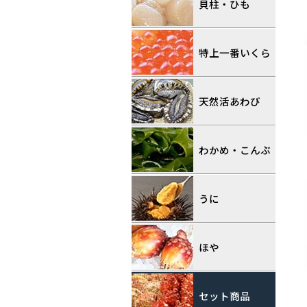
貝柱・ひも
特上一番いくら
天然活あわび
わかめ・こんぶ
うに
ほや
セット商品