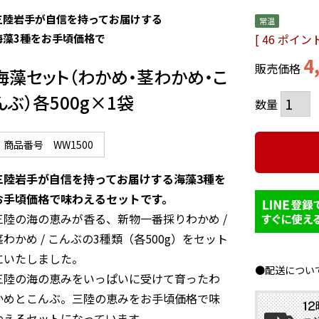
三陸岩手が自信を持ってお届けする

常温
海藻3種をお手頃価格で
[
46
ポイント
4
販売価格
海藻セット（わかめ・茎わかめ・こ
んぶ）各500g×1袋
商品番号
WW1500
三陸岩手が自信を持ってお届けする海藻3種を
お手頃価格で味わえるセットです。 
三陸の海の恵みが香る、新物一番採りわかめ / 
茎わかめ / こんぶの3種類（各500g）をセット
にいたしました。

●配送につい
三陸の海の恵みをいっぱいに受けて育ったわ
かめとこんぶ。三陸の恵みをお手頃価格で味
わえるセットになっています。