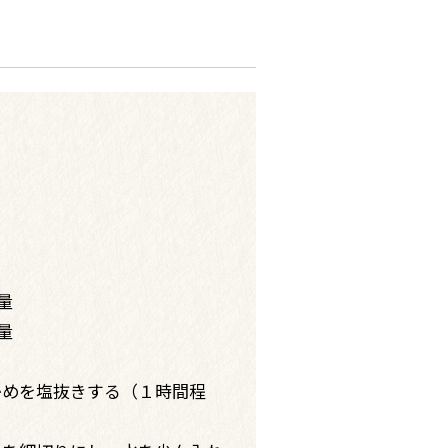
量
量
かめを塩抜きする（１時間程