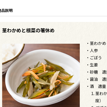
商品説明
茎わかめと根菜の箸休め
茎わかめ
人参
ごぼう
生姜
砂糖 適
醤油 適
酒 適量
茎わ
度）