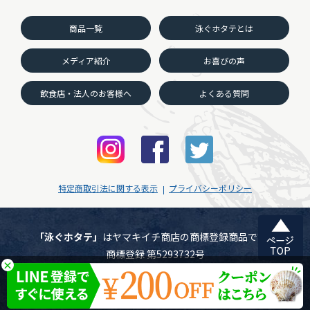
商品一覧
泳ぐホタテとは
メディア紹介
お喜びの声
飲食店・法人のお客様へ
よくある質問
特定商取引法に関する表示
プライバシーポリシー
「泳ぐホタテ」
はヤマキイチ商店の商標登録商品です。
商標登録 第5293732号
×
©ヤマキイチ商店 All Rights Reserved.