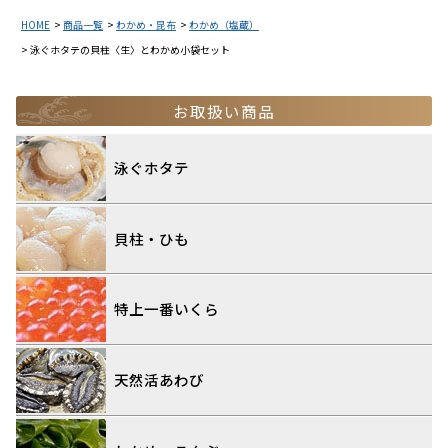
HOME
商品一覧
わかめ・昆布
わかめ（塩蔵）
泳ぐホタテの貝柱〈生〉とわかめ小袋セット
お取扱い商品
泳ぐホタテ
貝柱・ひも
特上一番いくら
天然活あわび