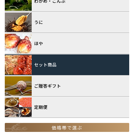
わかめ・こんぶ
うに
ほや
セット商品
ご贈答ギフト
定期便
価格帯で選ぶ