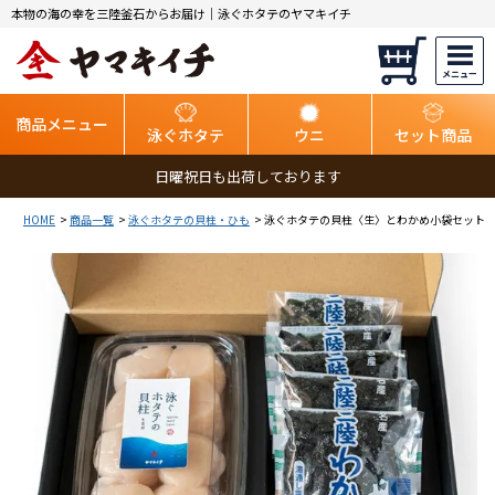
本物の海の幸を三陸釜石からお届け｜泳ぐホタテのヤマキイチ
商品メニュー
泳ぐホタテ
ウニ
セット商品
日曜祝日も出荷しております
HOME
商品一覧
泳ぐホタテの貝柱・ひも
泳ぐホタテの貝柱〈生〉とわかめ小袋セット