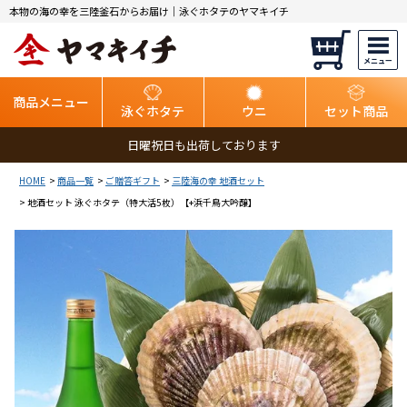
本物の海の幸を三陸釜石からお届け｜泳ぐホタテのヤマキイチ
商品メニュー
泳ぐホタテ
ウニ
セット商品
日曜祝日も出荷しております
HOME
商品一覧
ご贈答ギフト
三陸海の幸 地酒セット
地酒セット 泳ぐホタテ（特大活5枚）【+浜千鳥大吟醸】