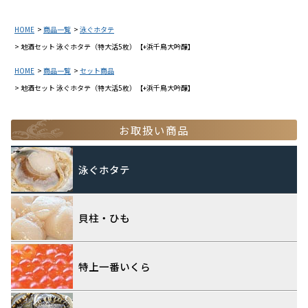
HOME
商品一覧
泳ぐホタテ
地酒セット 泳ぐホタテ（特大活5枚）【+浜千鳥大吟醸】
HOME
商品一覧
セット商品
地酒セット 泳ぐホタテ（特大活5枚）【+浜千鳥大吟醸】
お取扱い商品
泳ぐホタテ
貝柱・ひも
特上一番いくら