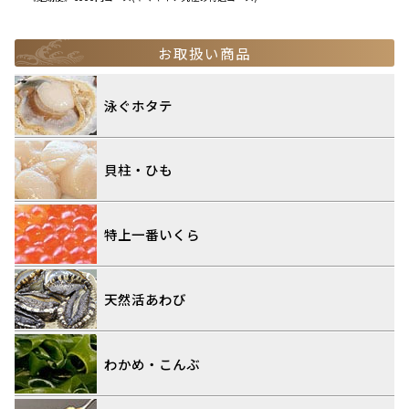
お取扱い商品
泳ぐホタテ
貝柱・ひも
特上一番いくら
天然活あわび
わかめ・こんぶ