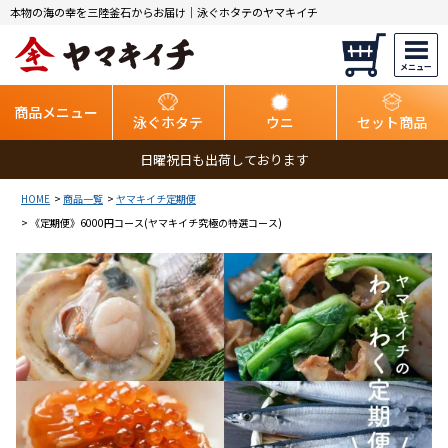
本物の海の幸を三陸釜石からお届け｜泳ぐホタテのヤマキイチ
商品メニュー
泳ぐホタテ
ウニ
セット商品
日曜祝日も出荷しております
HOME
商品一覧
ヤマキイチ定期便
《定期便》6000円コース(ヤマキイチ究極の特選コース)