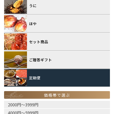
うに
ほや
セット商品
ご贈答ギフト
定期便
価格帯で選ぶ
2000円〜3999円
4000円〜5999円