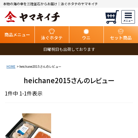
本物の海の幸を三陸釜石からお届け｜泳ぐホタテのヤマキイチ
商品メニュー
泳ぐホタテ
ウニ
セット商品
日曜祝日も出荷しております
HOME
heichane2015さんのレビュー
heichane2015さんのレビュー
1
件中
1
-
1
件表示