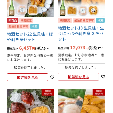
新商品
期間限定
期間限定
配達日指定不可
冷蔵
配達日指定不可
冷蔵
地酒セット13 生貝柱・生
うに・ほや剥き身 ３色セ
地酒セット22 生貝柱・ほ
ット
や剥き身セット
12,073
6,457
税込
〜
税込
〜
販売価格
販売価格
夏季限定。お好きな地酒と一緒
夏季限定。お好きな地酒と一緒
にお届けします。
にお届けします。
販売を終了しました。
販売を終了しました。
詳細を見る
詳細を見る