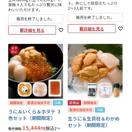
ト。丼にして目安はたっぷり
家族４人でもたっぷり贅沢に味
2〜3人前です。
わいいただけます。
販売を終了しました。
販売を終了しました。
詳細を見る
詳細を見る
期間限定
配達日指定不可
冷蔵
新商品
期間限定
配達日指定不可
冷蔵
うに＆いくら＆ホタテ ３
色セット（期間限定）
生うに＆生貝柱＆わかめ
セット（期間限定）
15,444
税込
〜
販売価格