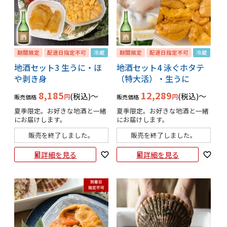
期間限定
配達日指定不可
冷蔵
期間限定
配達日指定不可
冷蔵
地酒セット3 生うに・ほ
地酒セット4 泳ぐホタテ
や剥き身
（特大活）・生うに
8,185
12,289
税込
〜
税込
〜
販売価格
販売価格
夏季限定。お好きな地酒と一緒
夏季限定。お好きな地酒と一緒
にお届けします。
にお届けします。
販売を終了しました。
販売を終了しました。
詳細を見る
詳細を見る