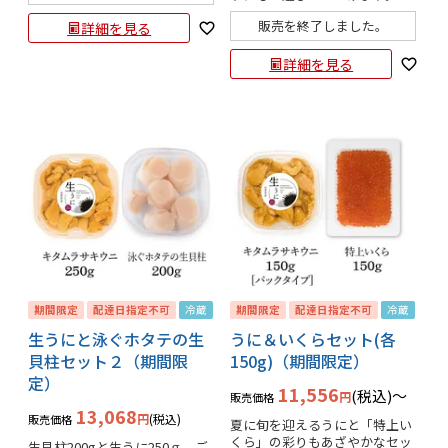
販売を終了しました。
詳細を見る
詳細を見る
期間限定
配達日指定不可
冷蔵
期間限定
配達日指定不可
冷蔵
生うにと泳ぐホタテの生
うに＆いくらセット(各
貝柱セット２（期間限
150g)（期間限定）
定）
11,556
税込
〜
販売価格
13,068
税込
販売価格
夏に旬を迎えるうにと「特上い
くら」の彩りもあざやかなセッ
生貝柱200gと生うに250ｇ。ご