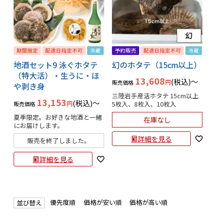
期間限定
配達日指定不可
冷蔵
予約販売
配達日指定不可
冷蔵
地酒セット9 泳ぐホタテ
幻のホタテ（15cm以上）
（特大活）・生うに・ほ
13,608
税込
〜
販売価格
や剥き身
三陸岩手産活ホタテ 15cm以上

13,153
税込
〜
5枚入、8枚入、10枚入
販売価格
夏季限定。お好きな地酒と一緒
在庫なし
にお届けします。
詳細を見る
販売を終了しました。
詳細を見る
優先度順
価格が安い順
価格が高い順
並び替え