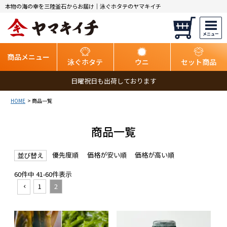
本物の海の幸を三陸釜石からお届け｜泳ぐホタテのヤマキイチ
商品メニュー
泳ぐホタテ
ウニ
セット商品
日曜祝日も出荷しております
HOME
商品一覧
商品一覧
優先度順
価格が安い順
価格が高い順
並び替え
60
件中
41
-
60
件表示
1
2