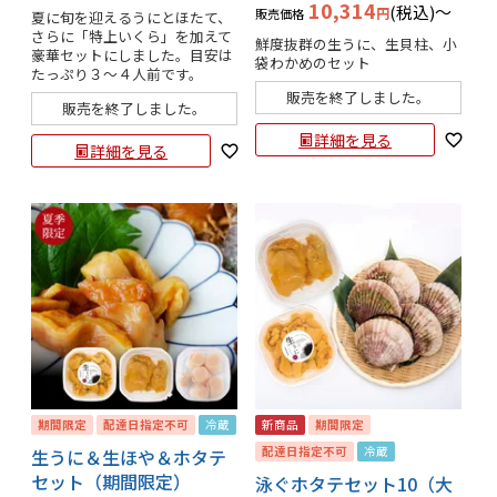
10,314
税込
〜
販売価格
夏に旬を迎えるうにとほたて、
さらに「特上いくら」を加えて
鮮度抜群の生うに、生貝柱、小
豪華セットにしました。目安は
袋わかめのセット
たっぷり３〜４人前です。
販売を終了しました。
販売を終了しました。
詳細を見る
詳細を見る
期間限定
配達日指定不可
冷蔵
新商品
期間限定
配達日指定不可
冷蔵
生うに＆生ほや＆ホタテ
セット（期間限定）
泳ぐホタテセット10（大