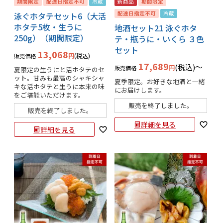
期間限定
配達日指定不可
冷蔵
新商品
期間限定
配達日指定不可
冷蔵
泳ぐホタテセット6（大活
ホタテ5枚・生うに
地酒セット21 泳ぐホタ
250g）（期間限定）
テ・瓶うに・いくら ３色
セット
13,068
税込
販売価格
17,689
税込
〜
販売価格
夏限定の生うにと活ホタテのセ
ット。甘みも最高のシャキシャ
夏季限定。お好きな地酒と一緒
キな活ホタテと生うに本来の味
にお届けします。
をご堪能いただけます。
販売を終了しました。
販売を終了しました。
詳細を見る
詳細を見る