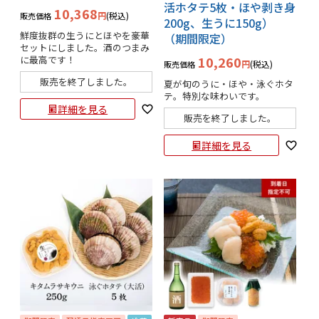
活ホタテ5枚・ほや剥き身
10,368
税込
販売価格
200g、生うに150g）
鮮度抜群の生うにとほやを豪華
（期間限定）
セットにしました。酒のつまみ
に最高です！
10,260
税込
販売価格
販売を終了しました。
夏が旬のうに・ほや・泳ぐホタ
テ。特別な味わいです。
詳細を見る
販売を終了しました。
詳細を見る