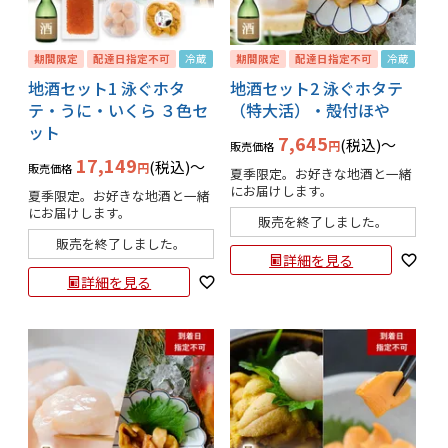
期間限定
配達日指定不可
冷蔵
期間限定
配達日指定不可
冷蔵
地酒セット1 泳ぐホタ
地酒セット2 泳ぐホタテ
テ・うに・いくら ３色セ
（特大活）・殻付ほや
ット
7,645
税込
〜
販売価格
17,149
税込
〜
販売価格
夏季限定。お好きな地酒と一緒
にお届けします。
夏季限定。お好きな地酒と一緒
にお届けします。
販売を終了しました。
販売を終了しました。
詳細を見る
詳細を見る