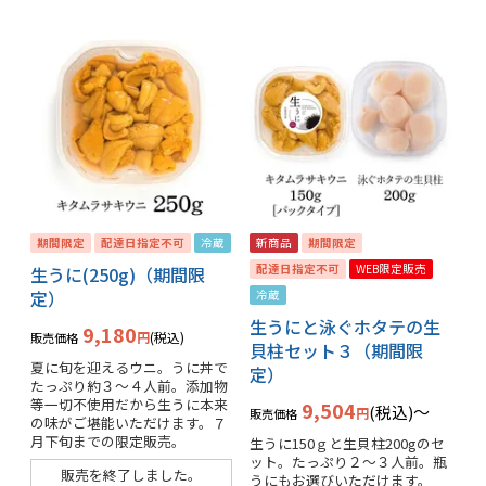
期間限定
配達日指定不可
冷蔵
新商品
期間限定
配達日指定不可
WEB限定販売
生うに(250g)（期間限
定）
冷蔵
生うにと泳ぐホタテの生
9,180
税込
販売価格
貝柱セット３（期間限
夏に旬を迎えるウニ。うに丼で
定）
たっぷり約３〜４人前。添加物
等一切不使用だから生うに本来
9,504
税込
〜
販売価格
の味がご堪能いただけます。７
月下旬までの限定販売。
生うに150ｇと生貝柱200gのセ
ット。たっぷり２〜３人前。瓶
販売を終了しました。
うにもお選びいただけます。