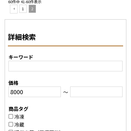
60
件中
41
-
60
件表示
1
2
詳細検索
キーワード
価格
〜
商品タグ
冷凍
冷蔵