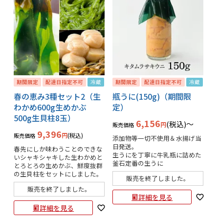
期間限定
配達日指定不可
冷蔵
期間限定
配達日指定不可
冷蔵
春の恵み3種セット2（生
瓶うに(150g)（期間限
わかめ600g生めかぶ
定）
500g生貝柱8玉）
6,156
税込
〜
販売価格
9,396
税込
販売価格
添加物等一切不使用＆水揚げ当
日発送。

春先にしか味わうことのできな
生うにを丁寧に牛乳瓶に詰めた 
いシャキシャキした生わかめと
釜石定番の生うに
とろとろの生めかぶ、鮮度抜群
の生貝柱をセットにしました。
販売を終了しました。
販売を終了しました。
詳細を見る
詳細を見る