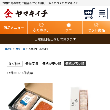
本物の海の幸を三陸釜石からお届け｜泳ぐホタテのヤマキイチ
商品メニュー
泳ぐホタテ
ウニ
セット商品
日曜祝日も出荷しております
HOME
商品一覧
2000円～3999円
優先度順
価格が安い順
価格が高い順
並び替え
14
件中
1
-
14
件表示