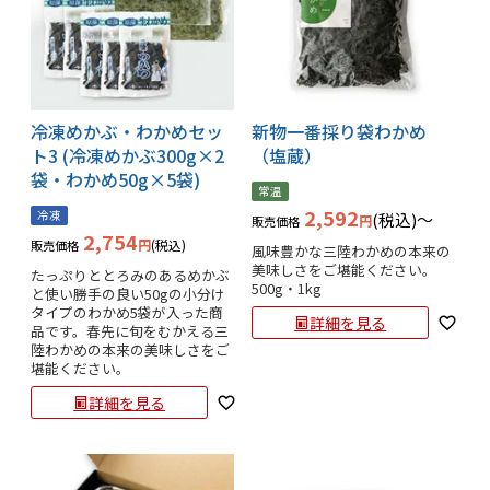
冷凍めかぶ・わかめセッ
新物一番採り袋わかめ
ト3 (冷凍めかぶ300g×2
（塩蔵）
袋・わかめ50g×5袋)
常温
2,592
冷凍
税込
〜
販売価格
2,754
税込
販売価格
風味豊かな三陸わかめの本来の
美味しさをご堪能ください。

たっぷりととろみのあるめかぶ
500g・1kg
と使い勝手の良い50gの小分け
タイプのわかめ5袋が入った商
詳細を見る
品です。春先に旬をむかえる三
陸わかめの本来の美味しさをご
堪能ください。
詳細を見る