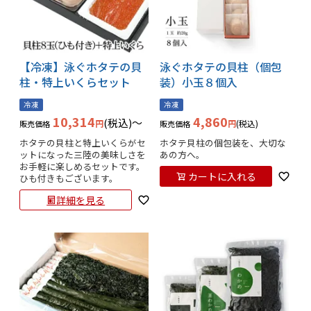
【冷凍】泳ぐホタテの貝
泳ぐホタテの貝柱（個包
柱・特上いくらセット
装）小玉８個入
冷凍
冷凍
10,314
4,860
税込
〜
税込
販売価格
販売価格
ホタテの貝柱と特上いくらがセ
ホタテ貝柱の個包装を、大切な
ットになった三陸の美味しさを
あの方へ。
お手軽に楽しめるセットです。
カートに入れる
ひも付きもございます。
詳細を見る