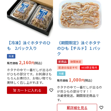
【冷凍】泳ぐホタテのひ
《期間限定》泳ぐホタテ
も 2パック入り
のひも【チルド】１パッ
ク
冷凍
2,160
新商品
期間限定
税込
販売価格
配達日指定不可
WEB限定販売
ホタテの中で一番だしが出るの
がひもの部分です。お刺身はも
冷蔵
ちろんお煮付け、お吸い物でも
1,080
税込
販売価格
美味しく召し上がれます。
ホタテの中で一番だしが出るの
カートに入れる
が貝ひもの部分です！！

冷蔵便発送。期間限定商品で
す。
詳細を見る