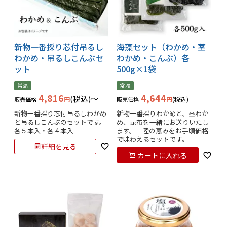
新物一番採り芯付吊るし
海藻セット（わかめ・茎
わかめ・吊るしこんぶセ
わかめ・こんぶ）各
ット
500g×1袋
常温
常温
4,816
4,644
税込
〜
税込
販売価格
販売価格
新物一番採り芯付吊るしわかめ
新物一番採りわかめと、茎わか
と吊るしこんぶのセットです。

め、昆布を一緒にお送りいたし
各５本入・各４本入
ます。三陸の恵みをお手頃価格
で味わえるセットです。
詳細を見る
カートに入れる