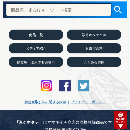
商品一覧
泳ぐホタテとは
メディア紹介
お喜びの声
飲食店・法人のお客様へ
よくある質問
特定商取引法に関する表示
プライバシーポリシー
「泳ぐホタテ」
はヤマキイチ商店の商標登録商品です。
商標登録 第5293732号