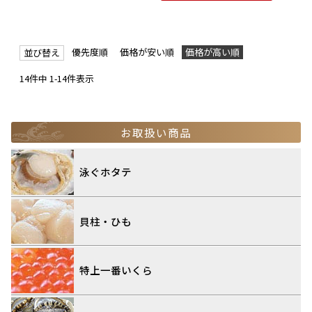
優先度順
価格が安い順
価格が高い順
並び替え
14
件中
1
-
14
件表示
お取扱い商品
泳ぐホタテ
貝柱・ひも
特上一番いくら