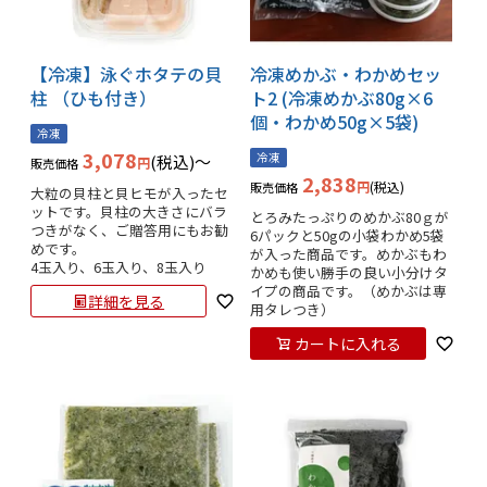
【冷凍】泳ぐホタテの貝
冷凍めかぶ・わかめセッ
柱 （ひも付き）
ト2 (冷凍めかぶ80g×6
個・わかめ50g×5袋)
冷凍
3,078
冷凍
税込
〜
販売価格
2,838
税込
販売価格
大粒の貝柱と貝ヒモが入ったセ
ットです。貝柱の大きさにバラ
とろみたっぷりのめかぶ80ｇが
つきがなく、ご贈答用にもお勧
6パックと50gの小袋わかめ5袋
めです。

が入った商品です。めかぶもわ
4玉入り、6玉入り、8玉入り
かめも使い勝手の良い小分けタ
イプの商品です。（めかぶは専
詳細を見る
用タレつき）
カートに入れる