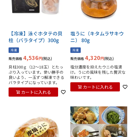
【冷凍】泳ぐホタテの貝
塩うに（キタムラサキウ
柱（バラタイプ）300g
ニ） 80g
冷凍
冷凍
4,536
4,320
税込
税込
販売価格
販売価格
貝柱300ｇ（12～18玉）とたっ
塩分濃度を抑えたウニの塩漬
ぷり入っています。使い勝手の
け。うにの風味を残した贅沢な
良いよう、一玉ずつ解凍できる
味わいです。
バラタイプになっています。
カートに入れる
カートに入れる