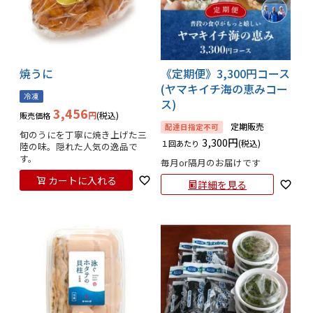
焼うに
《定期便》3,300円コース
(ヤマキイチ海の恵みコー
冷凍
ス)
3,456
税込
販売価格
定期販売
配達日指定不可
旬のうにを丁寧に焼き上げた三
3,300
税込
１回あたり
陸の味。隠れた人気の逸品で
す。
毎月or隔月のお届けです
カートに入れる
詳細を見る