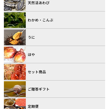
天然活あわび
わかめ・こんぶ
うに
ほや
セット商品
ご贈答ギフト
定期便